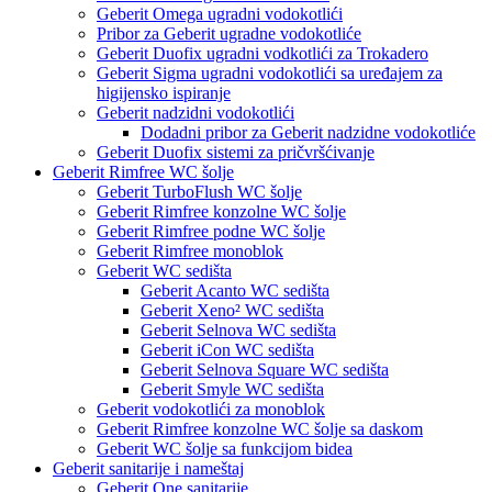
Geberit Omega ugradni vodokotlići
Pribor za Geberit ugradne vodokotliće
Geberit Duofix ugradni vodkotlići za Trokadero
Geberit Sigma ugradni vodokotlići sa uređajem za
higijensko ispiranje
Geberit nadzidni vodokotlići
Dodadni pribor za Geberit nadzidne vodokotliće
Geberit Duofix sistemi za pričvršćivanje
Geberit Rimfree WC šolje
Geberit TurboFlush WC šolje
Geberit Rimfree konzolne WC šolje
Geberit Rimfree podne WC šolje
Geberit Rimfree monoblok
Geberit WC sedišta
Geberit Acanto WC sedišta
Geberit Xeno² WC sedišta
Geberit Selnova WC sedišta
Geberit iCon WC sedišta
Geberit Selnova Square WC sedišta
Geberit Smyle WC sedišta
Geberit vodokotlići za monoblok
Geberit Rimfree konzolne WC šolje sa daskom
Geberit WC šolje sa funkcijom bidea
Geberit sanitarije i nameštaj
Geberit One sanitarije