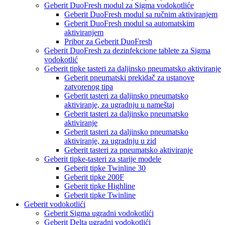
Geberit DuoFresh modul za Sigma vodokotliće
Geberit DuoFresh modul sa ručnim aktiviranjem
Geberit DuoFresh modul sa automatskim
aktiviranjem
Pribor za Geberit DuoFresh
Geberit DuoFresh za dezinfekcione tablete za Sigma
vodokotlić
Geberit tipke tasteri za daljinsko pneumatsko aktiviranje
Geberit pneumatski prekidač za ustanove
zatvorenog tipa
Geberit tasteri za daljinsko pneumatsko
aktiviranje, za ugradnju u nameštaj
Geberit tasteri za daljinsko pneumatsko
aktiviranje
Geberit tasteri za daljinsko pneumatsko
aktiviranje, za ugradnju u zid
Geberit tasteri za pneumatsko aktiviranje
Geberit tipke-tasteri za starije modele
Geberit tipke Twinline 30
Geberit tipke 200F
Geberit tipke Highline
Geberit tipke Twinline
Geberit vodokotlići
Geberit Sigma ugradni vodokotlići
Geberit Delta ugradni vodokotlići