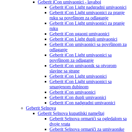
Geberit iCon umivaonici - lavaboi
Geberit iCon Light nadgradni umivaonici
Geberit iCon Light umivaonici za pranje
ruku sa površinom za odlaganje
Geberit iCon Light umivaonici za pranje
ruku
Geberit iCon ugaoni umivaonici
Geberit iCon Light dupli umivaonici
Geberit iCon umivaonici sa površinom za
odlaganje
Geberit iCon Light umivaonici sa
površinom za odlaganje
Geberit iCon umivaonik sa otvorom
slavine sa strane
Geberit iCon Light umivaonici
Geberit iCon Light umivaonici sa
smanjenom dubinom
Geberit iCon umivaonici
Geberit iCon dupli umivaonici
Geberit iCon nadgradni umivaonici
Geberit Selnova
Geberit Selnova kupatilski nameštaj
Geberit Selnova ormarići sa ogledalom sa
dvoje vrata
Geberit Selnova ormarići za umivaonike