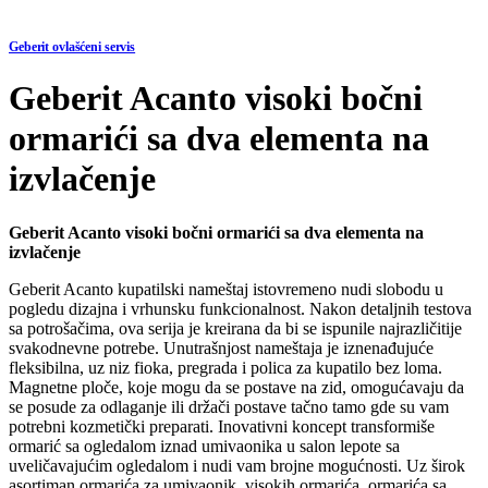
Geberit ovlašćeni servis
Geberit Acanto visoki bočni
ormarići sa dva elementa na
izvlačenje
Geberit Acanto visoki bočni ormarići sa dva elementa na
izvlačenje
Geberit Acanto kupatilski nameštaj istovremeno nudi slobodu u
pogledu dizajna i vrhunsku funkcionalnost. Nakon detaljnih testova
sa potrošačima, ova serija je kreirana da bi se ispunile najrazličitije
svakodnevne potrebe. Unutrašnjost nameštaja je iznenađujuće
fleksibilna, uz niz fioka, pregrada i polica za kupatilo bez loma.
Magnetne ploče, koje mogu da se postave na zid, omogućavaju da
se posude za odlaganje ili držači postave tačno tamo gde su vam
potrebni kozmetički preparati. Inovativni koncept transformiše
ormarić sa ogledalom iznad umivaonika u salon lepote sa
uveličavajućim ogledalom i nudi vam brojne mogućnosti. Uz širok
asortiman ormarića za umivaonik, visokih ormarića, ormarića sa