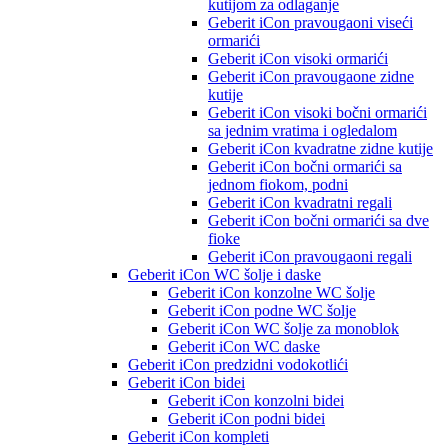
kutijom za odlaganje
Geberit iCon pravougaoni viseći
ormarići
Geberit iCon visoki ormarići
Geberit iCon pravougaone zidne
kutije
Geberit iCon visoki bočni ormarići
sa jednim vratima i ogledalom
Geberit iCon kvadratne zidne kutije
Geberit iCon bočni ormarići sa
jednom fiokom, podni
Geberit iCon kvadratni regali
Geberit iCon bočni ormarići sa dve
fioke
Geberit iCon pravougaoni regali
Geberit iCon WC šolje i daske
Geberit iCon konzolne WC šolje
Geberit iCon podne WC šolje
Geberit iCon WC šolje za monoblok
Geberit iCon WC daske
Geberit iCon predzidni vodokotlići
Geberit iCon bidei
Geberit iCon konzolni bidei
Geberit iCon podni bidei
Geberit iCon kompleti