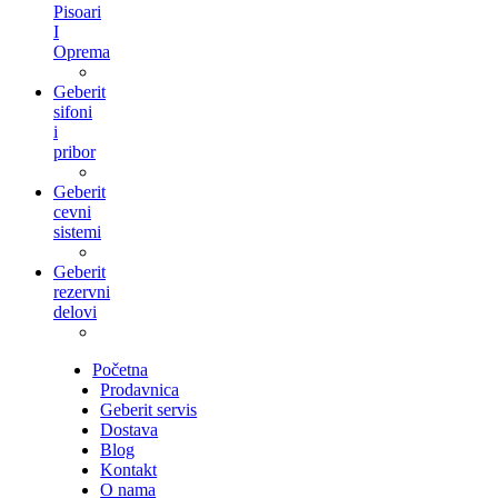
Pisoari
I
Oprema
Geberit
sifoni
i
pribor
Geberit
cevni
sistemi
Geberit
rezervni
delovi
Početna
Prodavnica
Geberit servis
Dostava
Blog
Kontakt
O nama