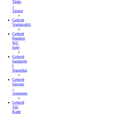
Tipke
–
Tasteri
Geberit
Vodokotlići
Geberit
Rimfree
WC
šolje
Geberit
Sanitarije
I
Nameštaj
Geberit
Slavine
–
Armature
Geberit
Tuš
Kade