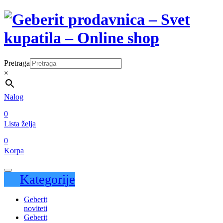
Pretraga
×
Nalog
0
Lista želja
0
Korpa
Kategorije
Geberit
noviteti
Geberit