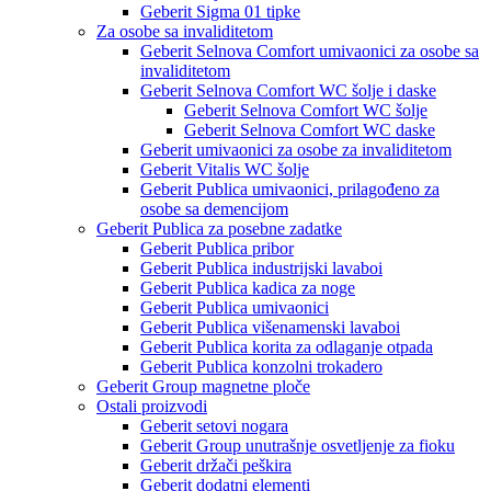
Geberit Sigma 01 tipke
Za osobe sa invaliditetom
Geberit Selnova Comfort umivaonici za osobe sa
invaliditetom
Geberit Selnova Comfort WC šolje i daske
Geberit Selnova Comfort WC šolje
Geberit Selnova Comfort WC daske
Geberit umivaonici za osobe za invaliditetom
Geberit Vitalis WC šolje
Geberit Publica umivaonici, prilagođeno za
osobe sa demencijom
Geberit Publica za posebne zadatke
Geberit Publica pribor
Geberit Publica industrijski lavaboi
Geberit Publica kadica za noge
Geberit Publica umivaonici
Geberit Publica višenamenski lavaboi
Geberit Publica korita za odlaganje otpada
Geberit Publica konzolni trokadero
Geberit Group magnetne ploče
Ostali proizvodi
Geberit setovi nogara
Geberit Group unutrašnje osvetljenje za fioku
Geberit držači peškira
Geberit dodatni elementi