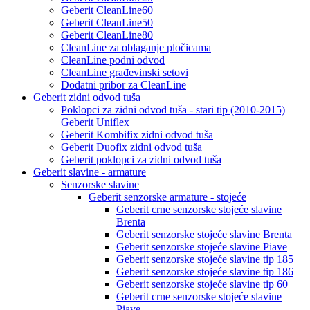
Geberit CleanLine60
Geberit CleanLine50
Geberit CleanLine80
CleanLine za oblaganje pločicama
CleanLine podni odvod
CleanLine građevinski setovi
Dodatni pribor za CleanLine
Geberit zidni odvod tuša
Poklopci za zidni odvod tuša - stari tip (2010-2015)
Geberit Uniflex
Geberit Kombifix zidni odvod tuša
Geberit Duofix zidni odvod tuša
Geberit poklopci za zidni odvod tuša
Geberit slavine - armature
Senzorske slavine
Geberit senzorske armature - stojeće
Geberit crne senzorske stojeće slavine
Brenta
Geberit senzorske stojeće slavine Brenta
Geberit senzorske stojeće slavine Piave
Geberit senzorske stojeće slavine tip 185
Geberit senzorske stojeće slavine tip 186
Geberit senzorske stojeće slavine tip 60
Geberit crne senzorske stojeće slavine
Piave