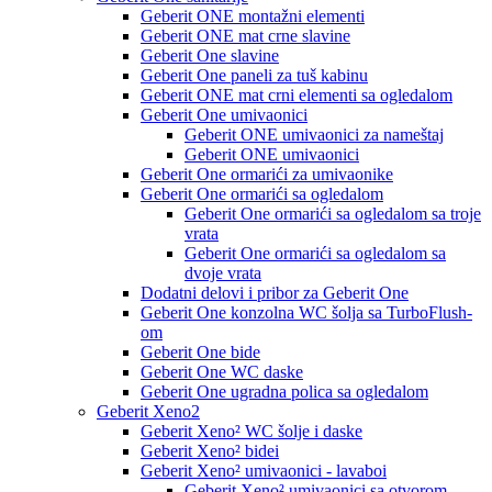
Geberit ONE montažni elementi
Geberit ONE mat crne slavine
Geberit One slavine
Geberit One paneli za tuš kabinu
Geberit ONE mat crni elementi sa ogledalom
Geberit One umivaonici
Geberit ONE umivaonici za nameštaj
Geberit ONE umivaonici
Geberit One ormarići za umivaonike
Geberit One ormarići sa ogledalom
Geberit One ormarići sa ogledalom sa troje
vrata
Geberit One ormarići sa ogledalom sa
dvoje vrata
Dodatni delovi i pribor za Geberit One
Geberit One konzolna WC šolja sa TurboFlush-
om
Geberit One bide
Geberit One WC daske
Geberit One ugradna polica sa ogledalom
Geberit Xeno2
Geberit Xeno² WC šolje i daske
Geberit Xeno² bidei
Geberit Xeno² umivaonici - lavaboi
Geberit Xeno² umivaonici sa otvorom