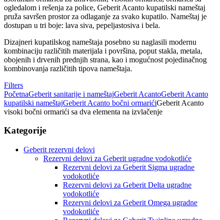
ogledalom i rešenja za police, Geberit Acanto kupatilski nameštaj
pruža savršen prostor za odlaganje za svako kupatilo. Nameštaj je
dostupan u tri boje: lava siva, pepeljastosiva i bela.
Dizajneri kupatilskog nameštaja posebno su naglasili modernu
kombinaciju različitih materijala i površina, poput stakla, metala,
obojenih i drvenih prednjih strana, kao i mogućnost pojedinačnog
kombinovanja različitih tipova nameštaja.
Filters
Početna
Geberit sanitarije i nameštaj
Geberit Acanto
Geberit Acanto
kupatilski nameštaj
Geberit Acanto bočni ormarići
Geberit Acanto
visoki bočni ormarići sa dva elementa na izvlačenje
Kategorije
Geberit rezervni delovi
Rezervni delovi za Geberit ugradne vodokotliće
Rezervni delovi za Geberit Sigma ugradne
vodokotliće
Rezervni delovi za Geberit Delta ugradne
vodokotliće
Rezervni delovi za Geberit Omega ugradne
vodokotliće