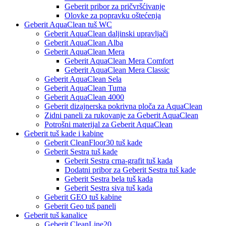
Geberit pribor za pričvršćivanje
Olovke za popravku oštećenja
Geberit AquaClean tuš WC
Geberit AquaClean daljinski upravljači
Geberit AquaClean Alba
Geberit AquaClean Mera
Geberit AquaClean Mera Comfort
Geberit AquaClean Mera Classic
Geberit AquaClean Sela
Geberit AquaClean Tuma
Geberit AquaClean 4000
Geberit dizajnerska pokrivna ploča za AquaClean
Zidni paneli za rukovanje za Geberit AquaClean
Potrošni materijal za Geberit AquaClean
Geberit tuš kade i kabine
Geberit CleanFloor30 tuš kade
Geberit Sestra tuš kade
Geberit Sestra crna-grafit tuš kada
Dodatni pribor za Geberit Sestra tuš kade
Geberit Sestra bela tuš kada
Geberit Sestra siva tuš kada
Geberit GEO tuš kabine
Geberit Geo tuš paneli
Geberit tuš kanalice
Geberit CleanLine20