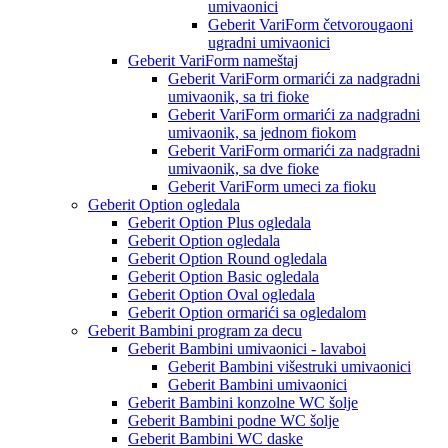
umivaonici
Geberit VariForm četvorougaoni
ugradni umivaonici
Geberit VariForm nameštaj
Geberit VariForm ormarići za nadgradni
umivaonik, sa tri fioke
Geberit VariForm ormarići za nadgradni
umivaonik, sa jednom fiokom
Geberit VariForm ormarići za nadgradni
umivaonik, sa dve fioke
Geberit VariForm umeci za fioku
Geberit Option ogledala
Geberit Option Plus ogledala
Geberit Option ogledala
Geberit Option Round ogledala
Geberit Option Basic ogledala
Geberit Option Oval ogledala
Geberit Option ormarići sa ogledalom
Geberit Bambini program za decu
Geberit Bambini umivaonici - lavaboi
Geberit Bambini višestruki umivaonici
Geberit Bambini umivaonici
Geberit Bambini konzolne WC šolje
Geberit Bambini podne WC šolje
Geberit Bambini WC daske