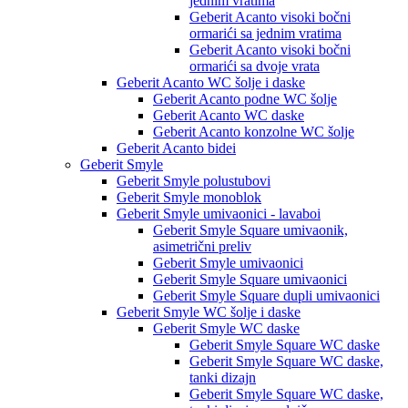
jednim vratima
Geberit Acanto visoki bočni
ormarići sa jednim vratima
Geberit Acanto visoki bočni
ormarići sa dvoje vrata
Geberit Acanto WC šolje i daske
Geberit Acanto podne WC šolje
Geberit Acanto WC daske
Geberit Acanto konzolne WC šolje
Geberit Acanto bidei
Geberit Smyle
Geberit Smyle polustubovi
Geberit Smyle monoblok
Geberit Smyle umivaonici - lavaboi
Geberit Smyle Square umivaonik,
asimetrični preliv
Geberit Smyle umivaonici
Geberit Smyle Square umivaonici
Geberit Smyle Square dupli umivaonici
Geberit Smyle WC šolje i daske
Geberit Smyle WC daske
Geberit Smyle Square WC daske
Geberit Smyle Square WC daske,
tanki dizajn
Geberit Smyle Square WC daske,