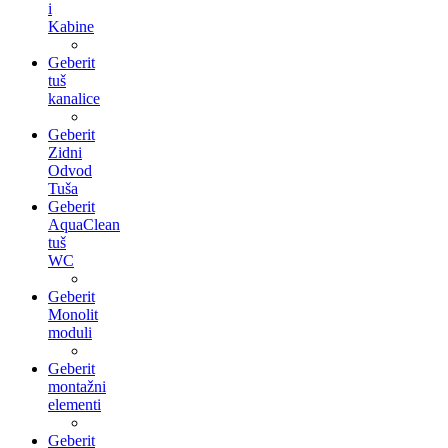
i
Kabine
Geberit
tuš
kanalice
Geberit
Zidni
Odvod
Tuša
Geberit
AquaClean
tuš
WC
Geberit
Monolit
moduli
Geberit
montažni
elementi
Geberit