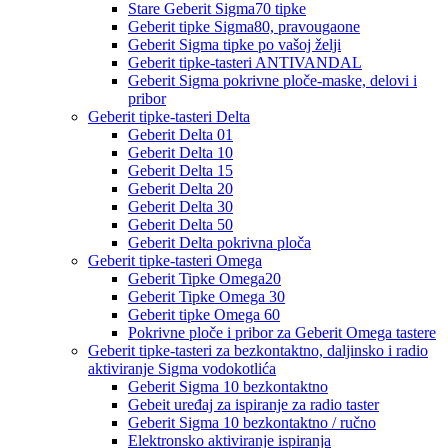
Stare Geberit Sigma70 tipke
Geberit tipke Sigma80, pravougaone
Geberit Sigma tipke po vašoj želji
Geberit tipke-tasteri ANTIVANDAL
Geberit Sigma pokrivne ploče-maske, delovi i
pribor
Geberit tipke-tasteri Delta
Geberit Delta 01
Geberit Delta 10
Geberit Delta 15
Geberit Delta 20
Geberit Delta 30
Geberit Delta 50
Geberit Delta pokrivna ploča
Geberit tipke-tasteri Omega
Geberit Tipke Omega20
Geberit Tipke Omega 30
Geberit tipke Omega 60
Pokrivne ploče i pribor za Geberit Omega tastere
Geberit tipke-tasteri za bezkontaktno, daljinsko i radio
aktiviranje Sigma vodokotlića
Geberit Sigma 10 bezkontaktno
Gebeit uređaj za ispiranje za radio taster
Geberit Sigma 10 bezkontaktno / ručno
Elektronsko aktiviranje ispiranja