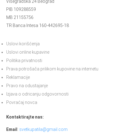
Višegradska 24 Beograd
PIB 109288559
MB 21155756
TR Banca Intesa 160-442695-18
Uslovi korišćenja
Uslovi online kupavine
Politika privatnosti
Prava potrošača prilikom kupovine na internetu
Reklamacije
Pravo na odustajanje
Izjava o odricanju odgovornosti
Povraćaj novca
Kontaktirajte nas:
Email
:
svetkupatila@gmail.com