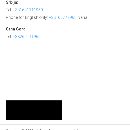
Srbija:
Tel.
+381691111960
Phone for English only:
+38169777960
Ivana
Crna Gora:
Tel.
+38269111960