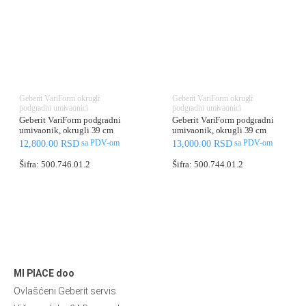
Geberit VariForm okrugli
Geberit VariForm okrugli
podgradni umivaonici
podgradni umivaonici
Geberit VariForm podgradni
Geberit VariForm podgradni
umivaonik, okrugli 39 cm
umivaonik, okrugli 39 cm
12,800.00
RSD
13,000.00
RSD
sa PDV-om
sa PDV-om
Šifra: 500.746.01.2
Šifra: 500.744.01.2
MI PIACE doo
Ovlašćeni Geberit servis