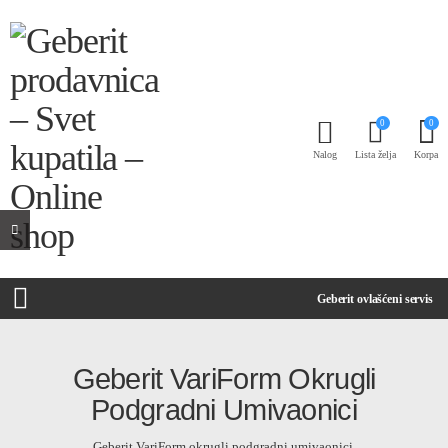
0
0
Nalog
Lista želja
Korpa
Geberit ovlašćeni servis
Geberit VariForm Okrugli
Podgradni Umivaonici
Geberit VariForm okrugli podgradni umivaonici.