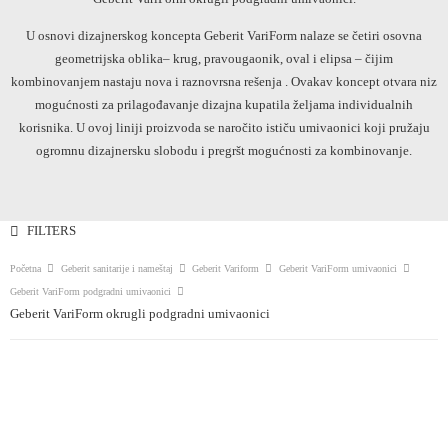
U osnovi dizajnerskog koncepta Geberit VariForm nalaze se četiri osovna
geometrijska oblika– krug, pravougaonik, oval i elipsa – čijim
kombinovanjem nastaju nova i raznovrsna rešenja . Ovakav koncept otvara niz
mogućnosti za prilagođavanje dizajna kupatila željama individualnih
korisnika. U ovoj liniji proizvoda se naročito ističu umivaonici koji pružaju
ogromnu dizajnersku slobodu i pregršt mogućnosti za kombinovanje.
FILTERS
Početna
Geberit sanitarije i nameštaj
Geberit Variform
Geberit VariForm umivaonici
Geberit VariForm podgradni umivaonici
Geberit VariForm okrugli podgradni umivaonici