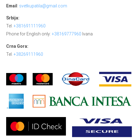
Email
:
svetkupatila@gmail.com
Srbija:
Tel.
+381691111960
Phone for English only:
+38169777960
Ivana
Crna Gora:
Tel.
+38269111960