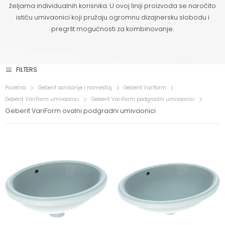
željama individualnih korisnika. U ovoj liniji proizvoda se naročito
ističu umivaonici koji pružaju ogromnu dizajnersku slobodu i
pregršt mogućnosti za kombinovanje.
FILTERS
Početna
Geberit sanitarije i nameštaj
Geberit Variform
Geberit VariForm umivaonici
Geberit VariForm podgradni umivaonici
Geberit VariForm ovalni podgradni umivaonici