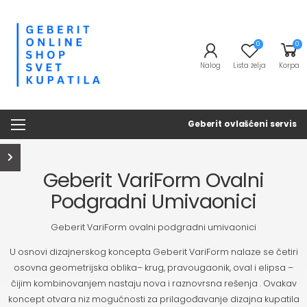
0
0
Nalog
Lista želja
Korpa
Geberit ovlašćeni servis
Geberit VariForm Ovalni
Podgradni Umivaonici
Geberit VariForm ovalni podgradni umivaonici
U osnovi dizajnerskog koncepta Geberit VariForm nalaze se četiri
osovna geometrijska oblika– krug, pravougaonik, oval i elipsa –
čijim kombinovanjem nastaju nova i raznovrsna rešenja . Ovakav
koncept otvara niz mogućnosti za prilagođavanje dizajna kupatila