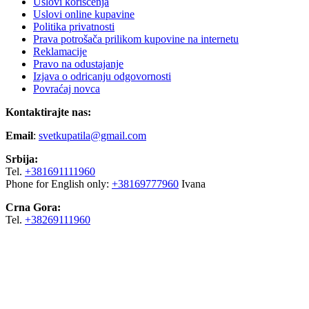
Uslovi korišćenja
Uslovi online kupavine
Politika privatnosti
Prava potrošača prilikom kupovine na internetu
Reklamacije
Pravo na odustajanje
Izjava o odricanju odgovornosti
Povraćaj novca
Kontaktirajte nas:
Email
:
svetkupatila@gmail.com
Srbija:
Tel.
+381691111960
Phone for English only:
+38169777960
Ivana
Crna Gora:
Tel.
+38269111960