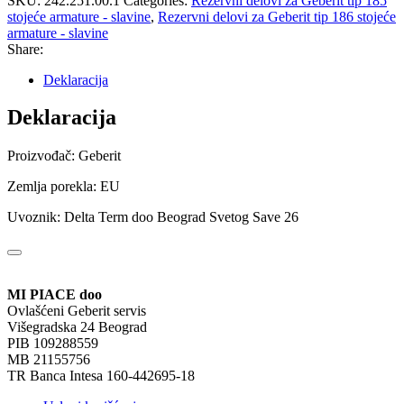
SKU:
242.251.00.1
Categories:
Rezervni delovi za Geberit tip 185
stojeće armature - slavine
,
Rezervni delovi za Geberit tip 186 stojeće
armature - slavine
Share:
Deklaracija
Deklaracija
Proizvođač: Geberit
Zemlja porekla: EU
Uvoznik: Delta Term doo Beograd Svetog Save 26
MI PIACE doo
Ovlašćeni Geberit servis
Višegradska 24 Beograd
PIB 109288559
MB 21155756
TR Banca Intesa 160-442695-18