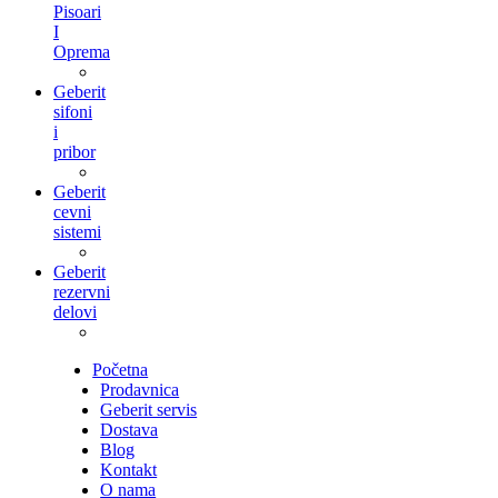
Pisoari
I
Oprema
Geberit
sifoni
i
pribor
Geberit
cevni
sistemi
Geberit
rezervni
delovi
Početna
Prodavnica
Geberit servis
Dostava
Blog
Kontakt
O nama