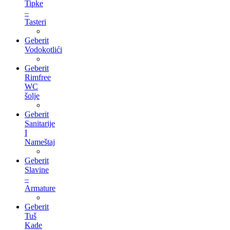
Tipke
–
Tasteri
Geberit
Vodokotlići
Geberit
Rimfree
WC
šolje
Geberit
Sanitarije
I
Nameštaj
Geberit
Slavine
–
Armature
Geberit
Tuš
Kade