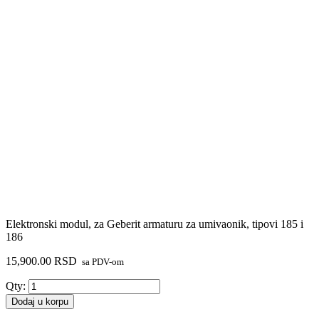
Elektronski modul, za Geberit armaturu za umivaonik, tipovi 185 i
186
15,900.00
RSD
sa PDV-om
Elektronski
Qty:
modul,
Dodaj u korpu
za