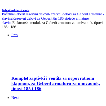
Geberit ovlašćeni servis
Početna
Geberit rezervni delovi
Rezervni delovi za Geberit armature -
slavine
Rezervni delovi za Geberit tip 186 stojeće armature -
slavine
Elektronski modul, za Geberit armaturu za umivaonik, tipovi
185 i 186
Prev
Komplet zaptivki i ventila sa nepovratnom
klapnom, za Geberit armaturu za umivaonik,
tipovi 185 i 186
Next