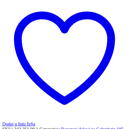
Geberit
armaturu
za
umivaonik,
tipovi
185
i
186
količina
Dodaj u listu želja