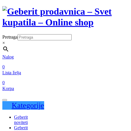
Pretraga
×
Nalog
0
Lista želja
0
Korpa
Kategorije
Geberit
noviteti
Geberit