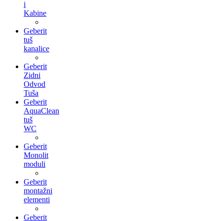
i
Kabine
Geberit
tuš
kanalice
Geberit
Zidni
Odvod
Tuša
Geberit
AquaClean
tuš
WC
Geberit
Monolit
moduli
Geberit
montažni
elementi
Geberit