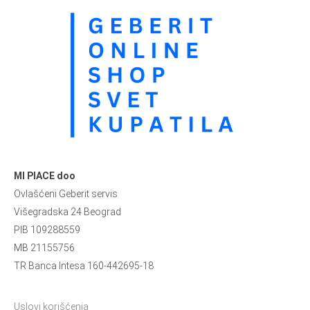
MI PIACE doo
Ovlašćeni Geberit servis
Višegradska 24 Beograd
PIB 109288559
MB 21155756
TR Banca Intesa 160-442695-18
Uslovi korišćenja