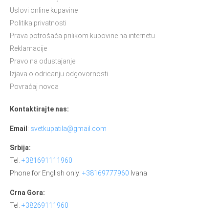
Uslovi online kupavine
Politika privatnosti
Prava potrošača prilikom kupovine na internetu
Reklamacije
Pravo na odustajanje
Izjava o odricanju odgovornosti
Povraćaj novca
Kontaktirajte nas:
Email
:
svetkupatila@gmail.com
Srbija:
Tel.
+381691111960
Phone for English only:
+38169777960
Ivana
Crna Gora:
Tel.
+38269111960