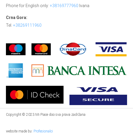
Phone for English only:
+38169777960
Ivana
Crna Gora:
Tel.
+38269111960
Copyright © 2023 Mi Piace doo sva prava zadržana
website made by:
Profesionalci