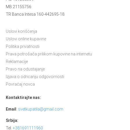
MB 21155756
TR Banca Intesa 160-442695-18
Uslovi korišćenja
Uslovi online kupavine
Politika privatnosti
Prava potrošača prilikom kupovine na internetu
Reklamacije
Pravo na odustajanje
Izjava o odricanju odgovornosti
Povraćaj novca
Kontaktirajte nas:
Email
:
svetkupatila@gmail.com
Srbija:
Tel.
+381691111960