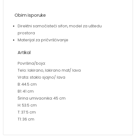
Obim isporuke
Direktni samočisteći sifon, model za uštedu
prostora
Materijal za pričvršćivanje
Artikal
Površina/boja:
Telo: lakirano, lakirano mat/ lava
Vrata: staklo sjajno/ lava
B: 44.5 cm
B1: 41 cm
Širina umivaonika: 45 cm
H: 53.5 cm
T: 37.5 cm
T1: 36 cm