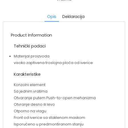
Opis
Deklaracija
Product Information
Tehnički podaci
Materijal proizvoda
visoko zaptivena troslojna ploča od iverice
Karakteristike
Konzolni element
Sa jednim vratima
Otvaranje putem Push-to-open mehanizma
Otvranje desno ili levo
Otporno na vlagu
Front od iverice sa staklenom maskom
Isporučeno u predmontiranom stanju