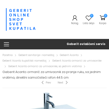
0
0
Nalog
Lista želja
Korpa
Geberit ovlašćeni servis
Početna
Geberit sanitarije i nameštaj
Geberit Acanto
Geberit Acanto kupatilski nameštaj
Geberit Acanto ormarići za umivaonike
Geberit Acanto ormarići za umivaonike, sa jednim vratima
Geberit Acanto ormarić za umivaonik za pranje ruku, sa jednim
vratima, direktni samočisteći sifon 44.5 cm
Prev
Next