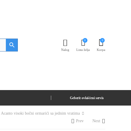
0
0
Nalog
Lista želja
Korpa
Geberit ovlašćeni servis
 Acanto visoki bočni ormarići sa jednim vratima
Prev
Next