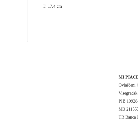
T: 17.4 cm
MI PIACE
Ovlašćeni G
Višegradsk
PIB 10928
MB 21155
TR Banca 