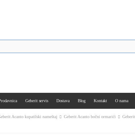
Prodavnica
Geberit servis
Dostava
Blog
Kontakt
O nama
eberit Acanto kupatilski nameštaj
Geberit Acanto bočni ormarići
Geberit