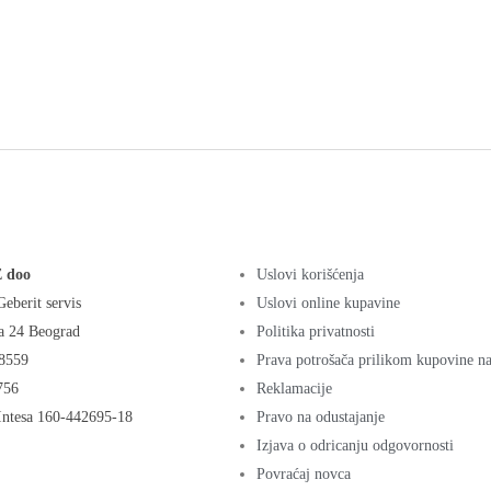
 doo
Uslovi korišćenja
eberit servis
Uslovi online kupavine
a 24 Beograd
Politika privatnosti
8559
Prava potrošača prilikom kupovine na
756
Reklamacije
Intesa 160-442695-18
Pravo na odustajanje
Izjava o odricanju odgovornosti
Povraćaj novca