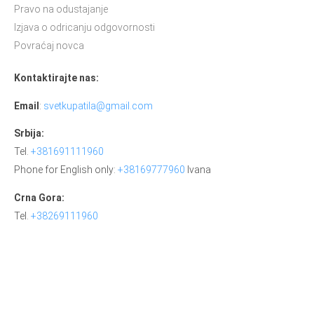
Pravo na odustajanje
Izjava o odricanju odgovornosti
Povraćaj novca
Kontaktirajte nas:
Email
:
svetkupatila@gmail.com
Srbija:
Tel.
+381691111960
Phone for English only:
+38169777960
Ivana
Crna Gora:
Tel.
+38269111960