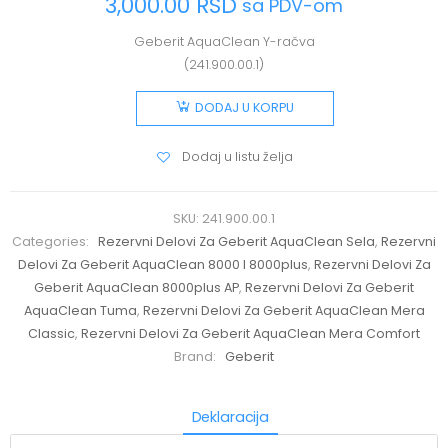
3,000.00
RSD
sa PDV-om
Geberit AquaClean Y-račva
(241.900.00.1)
DODAJ U KORPU
Dodaj u listu želja
SKU:
241.900.00.1
Categories:
Rezervni Delovi Za Geberit AquaClean Sela
,
Rezervni
Delovi Za Geberit AquaClean 8000 I 8000plus
,
Rezervni Delovi Za
Geberit AquaClean 8000plus AP
,
Rezervni Delovi Za Geberit
AquaClean Tuma
,
Rezervni Delovi Za Geberit AquaClean Mera
Classic
,
Rezervni Delovi Za Geberit AquaClean Mera Comfort
Brand:
Geberit
Deklaracija