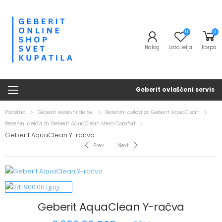
0
0
Nalog
Lista želja
Korpa
Geberit ovlašćeni servis
Početna
Geberit rezervni delovi
Rezervni delovi za Geberit AquaClean
Rezervni delovi za Geberit AquaClean Mera Comfort
Geberit AquaClean Y-račva
Prev
Next
Geberit AquaClean Y-račva