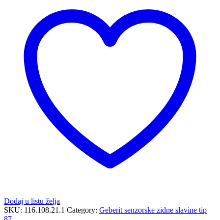
tip
88,
mrežno
napajanje
-
DO
ISTEKA
ZALIHA
količina
Dodaj u listu želja
SKU:
116.108.21.1
Category:
Geberit senzorske zidne slavine tip
87