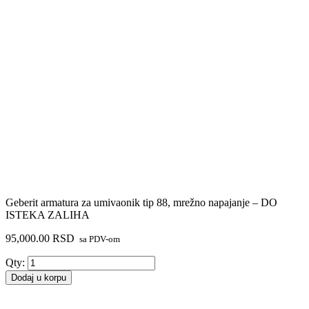
Geberit armatura za umivaonik tip 88, mrežno napajanje – DO
ISTEKA ZALIHA
95,000.00
RSD
sa PDV-om
Geberit
Qty:
armatura
Dodaj u korpu
za
umivaonik