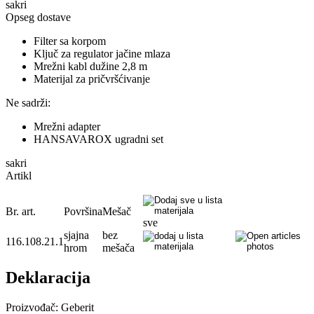
sakri
Opseg dostave
Filter sa korpom
Ključ za regulator jačine mlaza
Mrežni kabl dužine 2,8 m
Materijal za pričvršćivanje
Ne sadrži:
Mrežni adapter
HANSAVAROX ugradni set
sakri
Artikl
Br. art.
Površina
Mešač
sve
sjajna
bez
116.108.21.1
hrom
mešača
Deklaracija
Proizvođač: Geberit