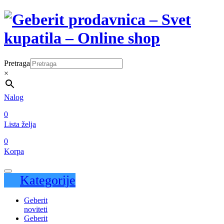
Pretraga
×
Nalog
0
Lista želja
0
Korpa
Kategorije
Geberit
noviteti
Geberit