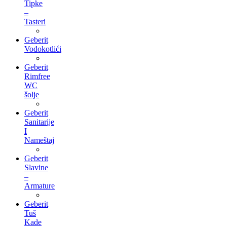
Tipke
–
Tasteri
Geberit
Vodokotlići
Geberit
Rimfree
WC
šolje
Geberit
Sanitarije
I
Nameštaj
Geberit
Slavine
–
Armature
Geberit
Tuš
Kade