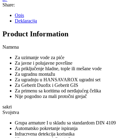
Share:
Opis
Deklaracija
Product Information
Namena
Za uzimanje vode za piće
Za javne i polujavne površine
Za priključenje hladne, tople ili mešane vode
Za ugradnu montažu
Za ugradnju u HANSAVAROX ugradni set
Za Geberit Duofix i Geberit GIS
Za primenu sa koritima od nerđajućeg čelika
Nije pogodno za mali protočni grejač
sakri
Svojstva
Grupa armature I u skladu sa standardom DIN 4109
Automatsko pokretanje ispiranja
Infracrvena detekcija korisnika