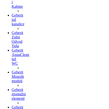
i
Kabine
Geberit
tuš
kanalice
Geberit
Zidni
Odvod
Tuša
Geberit
AquaClean
tuš
WC
Geberit
Monolit
moduli
Geberit
montažni
elementi
Geberit