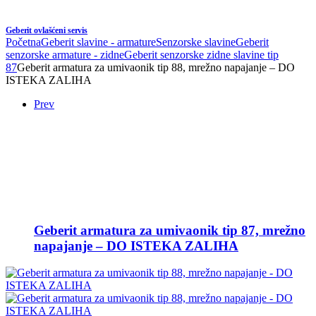
Geberit ovlašćeni servis
Početna
Geberit slavine - armature
Senzorske slavine
Geberit
senzorske armature - zidne
Geberit senzorske zidne slavine tip
87
Geberit armatura za umivaonik tip 88, mrežno napajanje – DO
ISTEKA ZALIHA
Prev
Geberit armatura za umivaonik tip 87, mrežno
napajanje – DO ISTEKA ZALIHA