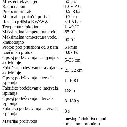
Mrežna frekvencija
50 Hz
Radni napon
12 V AC
Protočni pritisak
0,5–8 bar
Minimalni protočni pritisak
0,5 bar
Razlika pritiska KW/WW
≤ 1,5 bar
Temperatura okoline
1–40 °C
Maksimalna temperatura vode
65 °C
Maksimalna temperatura vode,
90 °C
kratkotrajno
Protok pod pritiskom od 3 bara
6 l/min
Izračunati protok
0,07 l/s
Opseg podešavanja rastojanja za
5–33 cm
aktiviranje
Fabričko podešavanje rastojanja za
20–22 cm
aktiviranje
Opseg podešavanja intervala
1–168 h
ispiranja
Fabričko podešavanje intervala
168 h
ispiranja
Opseg podešavanja intervala
3–180 s
ispiranja
Fabrička podešavanja intervala
3 s
ispiranja
mesing / cink liven pod
Materijal proizvoda
pritiskom, hromiran