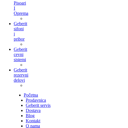
Pisoari
I
Oprema
Geberit
sifoni
i
pribor
Geberit
cevni
sistemi
Geberit
rezervni
delovi
Početna
Prodavnica
Geberit servis
Dostava
Blog
Kontakt
O nama