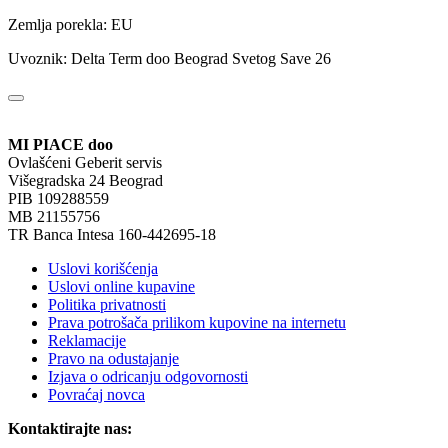
Zemlja porekla: EU
Uvoznik: Delta Term doo Beograd Svetog Save 26
MI PIACE doo
Ovlašćeni Geberit servis
Višegradska 24 Beograd
PIB 109288559
MB 21155756
TR Banca Intesa 160-442695-18
Uslovi korišćenja
Uslovi online kupavine
Politika privatnosti
Prava potrošača prilikom kupovine na internetu
Reklamacije
Pravo na odustajanje
Izjava o odricanju odgovornosti
Povraćaj novca
Kontaktirajte nas: