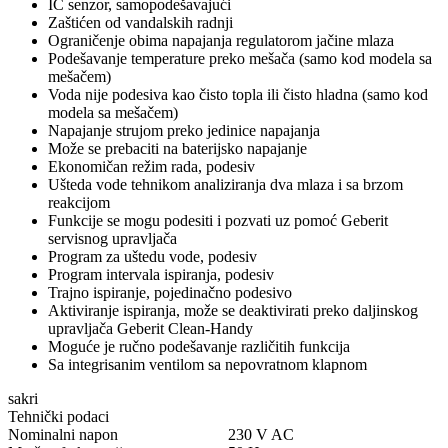
IC senzor, samopodešavajući
Zaštićen od vandalskih radnji
Ograničenje obima napajanja regulatorom jačine mlaza
Podešavanje temperature preko mešača (samo kod modela sa
mešačem)
Voda nije podesiva kao čisto topla ili čisto hladna (samo kod
modela sa mešačem)
Napajanje strujom preko jedinice napajanja
Može se prebaciti na baterijsko napajanje
Ekonomičan režim rada, podesiv
Ušteda vode tehnikom analiziranja dva mlaza i sa brzom
reakcijom
Funkcije se mogu podesiti i pozvati uz pomoć Geberit
servisnog upravljača
Program za uštedu vode, podesiv
Program intervala ispiranja, podesiv
Trajno ispiranje, pojedinačno podesivo
Aktiviranje ispiranja, može se deaktivirati preko daljinskog
upravljača Geberit Clean-Handy
Moguće je ručno podešavanje različitih funkcija
Sa integrisanim ventilom sa nepovratnom klapnom
sakri
Tehnički podaci
Nominalni napon
230 V AC