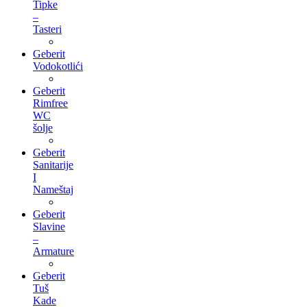
Tipke
–
Tasteri
Geberit
Vodokotlići
Geberit
Rimfree
WC
šolje
Geberit
Sanitarije
I
Nameštaj
Geberit
Slavine
–
Armature
Geberit
Tuš
Kade