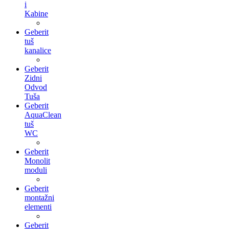
i
Kabine
Geberit
tuš
kanalice
Geberit
Zidni
Odvod
Tuša
Geberit
AquaClean
tuš
WC
Geberit
Monolit
moduli
Geberit
montažni
elementi
Geberit