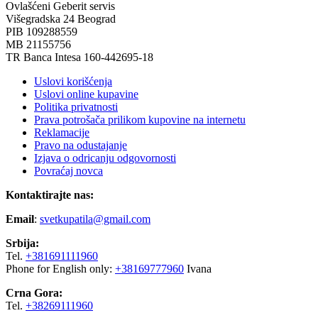
Ovlašćeni Geberit servis
Višegradska 24 Beograd
PIB 109288559
MB 21155756
TR Banca Intesa 160-442695-18
Uslovi korišćenja
Uslovi online kupavine
Politika privatnosti
Prava potrošača prilikom kupovine na internetu
Reklamacije
Pravo na odustajanje
Izjava o odricanju odgovornosti
Povraćaj novca
Kontaktirajte nas:
Email
:
svetkupatila@gmail.com
Srbija:
Tel.
+381691111960
Phone for English only:
+38169777960
Ivana
Crna Gora:
Tel.
+38269111960