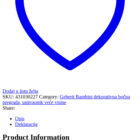
umivaonik
veće
visine
količina
Dodaj u listu želja
SKU:
431030227
Category:
Geberit Bambini dekorativna bočna
pregrada, umivaonik veće visine
Share:
Opis
Deklaracija
Product Information