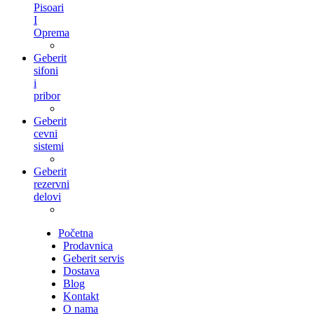
Pisoari
I
Oprema
Geberit
sifoni
i
pribor
Geberit
cevni
sistemi
Geberit
rezervni
delovi
Početna
Prodavnica
Geberit servis
Dostava
Blog
Kontakt
O nama