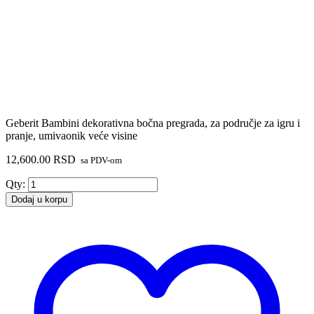
Geberit Bambini dekorativna bočna pregrada, za područje za igru i
pranje, umivaonik veće visine
12,600.00
RSD
sa PDV-om
Geberit
Qty:
Bambini
Dodaj u korpu
dekorativna
bočna
pregrada,
za
područje
za
igru
i
pranje,