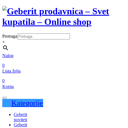
Pretraga
×
Nalog
0
Lista želja
0
Korpa
Kategorije
Geberit
noviteti
Geberit