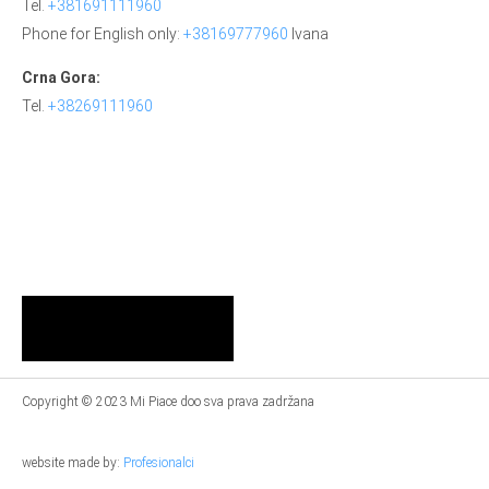
Tel.
+381691111960
Phone for English only:
+38169777960
Ivana
Crna Gora:
Tel.
+38269111960
Copyright © 2023 Mi Piace doo sva prava zadržana
website made by:
Profesionalci