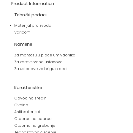
Product Information
Tehnički podaci
Materijal proizvoda
Varicor®
Namene
Za montažu u ploče umivaonika
Za zdravstvene ustanove
Za ustanove za brigu o deci
Karakteristike
Odvod na sredini
Ovalna
Antibakterijski
Otporan na udarce
Otporno na grebanje
Jednostavno čišćenje