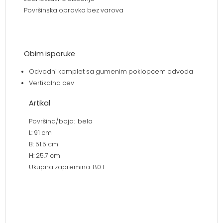
Površinska opravka bez varova
Obim isporuke
Odvodni komplet sa gumenim poklopcem odvoda
Vertikalna cev
Artikal
Površina/boja: bela
L: 91 cm
B: 51.5 cm
H: 25.7 cm
Ukupna zapremina: 80 l