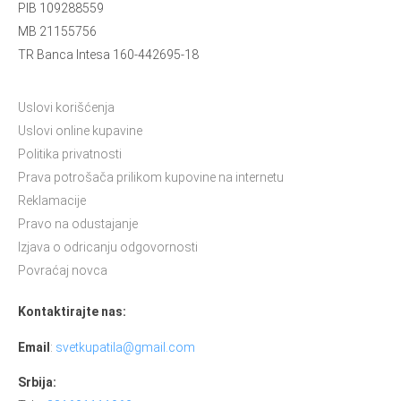
PIB 109288559
MB 21155756
TR Banca Intesa 160-442695-18
Uslovi korišćenja
Uslovi online kupavine
Politika privatnosti
Prava potrošača prilikom kupovine na internetu
Reklamacije
Pravo na odustajanje
Izjava o odricanju odgovornosti
Povraćaj novca
Kontaktirajte nas:
Email
:
svetkupatila@gmail.com
Srbija: