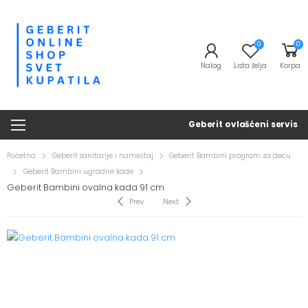
0
0
Nalog
Lista želja
Korpa
Geberit ovlašćeni servis
Početna
Geberit sanitarije i nameštaj
Geberit Bambini program za decu
Geberit Bambini ugradne kade
Geberit Bambini ovalna kada 91 cm
Prev
Next