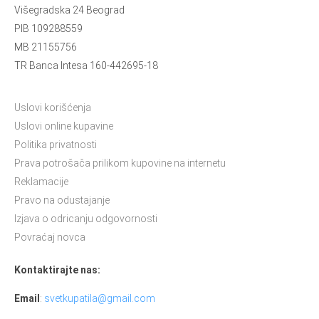
Višegradska 24 Beograd
PIB 109288559
MB 21155756
TR Banca Intesa 160-442695-18
Uslovi korišćenja
Uslovi online kupavine
Politika privatnosti
Prava potrošača prilikom kupovine na internetu
Reklamacije
Pravo na odustajanje
Izjava o odricanju odgovornosti
Povraćaj novca
Kontaktirajte nas:
Email
:
svetkupatila@gmail.com