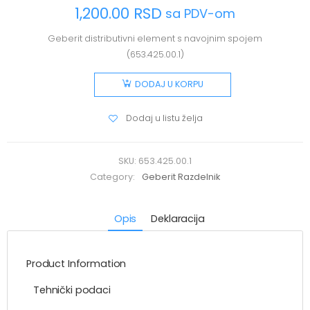
1,200.00
RSD
sa PDV-om
Geberit distributivni element s navojnim spojem
(653.425.00.1)
DODAJ U KORPU
Dodaj u listu želja
SKU:
653.425.00.1
Category:
Geberit Razdelnik
Opis
Deklaracija
Product Information
Tehnički podaci