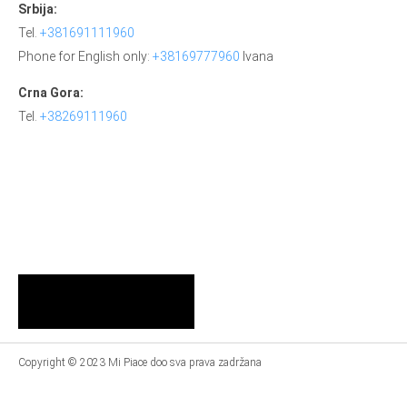
Srbija:
Tel.
+381691111960
Phone for English only:
+38169777960
Ivana
Crna Gora:
Tel.
+38269111960
Copyright © 2023 Mi Piace doo sva prava zadržana