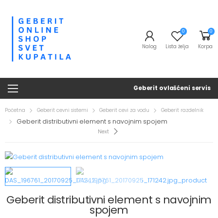
0
0
Nalog
Lista želja
Korpa
Geberit ovlašćeni servis
Početna
Geberit cevni sistemi
Geberit cevi za vodu
Geberit razdelnik
Geberit distributivni element s navojnim spojem
Next
Geberit distributivni element s navojnim
spojem