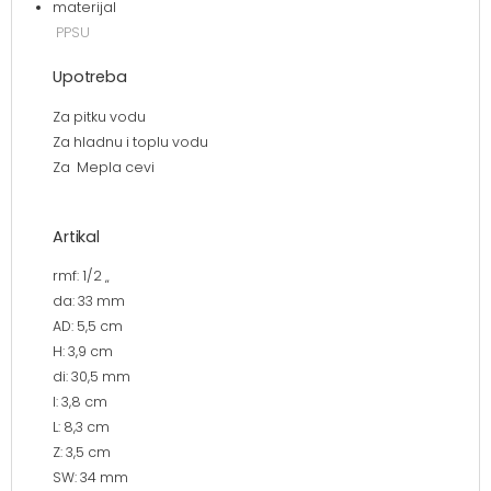
materijal
PPSU
Upotreba
Za pitku vodu
Za hladnu i toplu vodu
Za Mepla cevi
Artikal
rmf: 1/2 „
da: 33 mm
AD: 5,5 cm
H: 3,9 cm
di: 30,5 mm
I: 3,8 cm
L: 8,3 cm
Z: 3,5 cm
SW: 34 mm