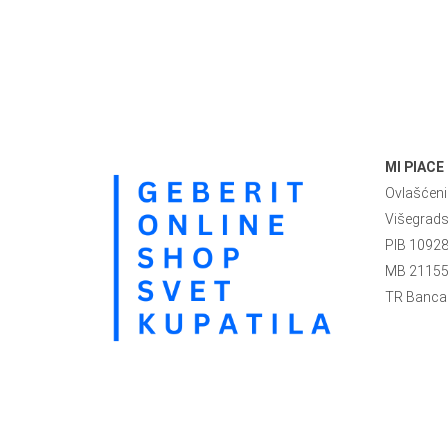
MI PIACE
Ovlašćeni 
Višegrad
PIB 1092
MB 2115
TR Banca 