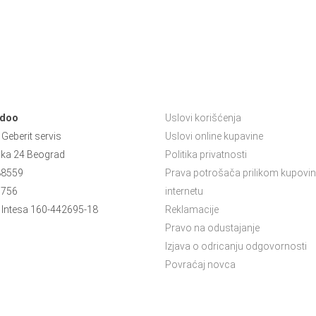
 doo
Uslovi korišćenja
Geberit servis
Uslovi online kupavine
ska 24 Beograd
Politika privatnosti
88559
Prava potrošača prilikom kupovin
5756
internetu
Intesa 160-442695-18
Reklamacije
Pravo na odustajanje
Izjava o odricanju odgovornosti
Povraćaj novca