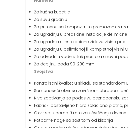
Namena
Za kućna kupatila
Za suvu gradnju
Za primenu sa kompozitnim premazom za za
Za ugradnju u predzidne instalacije delimične il
Za ugradnju u instalacione zidove visine prost
Za ugradnju u delimičnoj ili kompletnoj visini 
Za odvodnju vode iz tuš prostora u ravni pod
Za debljinu poda 90-200 mm
Svojstva
Kontrolisani kvalitet u skladu sa standardom 
Samonoseći okvir sa završnom obradom pe
Nivo zaptivanja za podesivu beznaponsku zap
Fabrički postavljeno hidroizolaciono platno, 
Okvir sa rupama 9 mm za učvršćenje drvene k
Potporne noge sa zaštitom od klizanja
Okretne podne ploče, odgovarajuća dubina za 