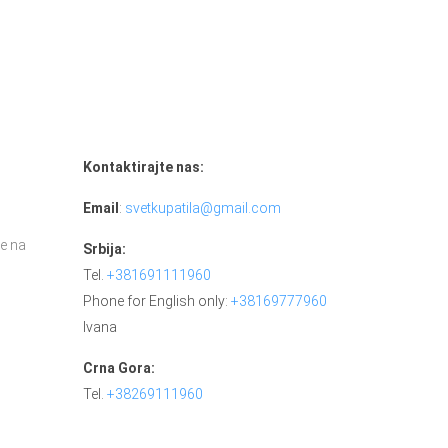
Kontaktirajte nas:
Email
:
svetkupatila@gmail.com
e na
Srbija:
Tel.
+381691111960
Phone for English only:
+38169777960
Ivana
Crna Gora:
Tel.
+38269111960