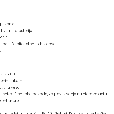
ptivanje
i visine prostorije
orije
Geberit Duofix sistemskih zidova
a
EN 1253-3
čenim lakom
tivnu vezu
prečnika 10 cm oko odvoda, za povezivanje na hidroizolaciju
ontrukcije
ugradnju u U-profile UW 50 i Geberit Duofix sistemske šine