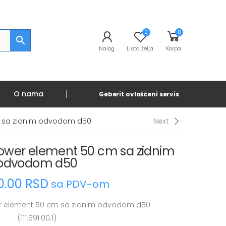
0
0
Nalog
Lista želja
Korpa
t
O nama
Geberit ovlašćeni servis
m sa zidnim odvodom d50
Next
hower element 50 cm sa zidnim
odvodom d50
0.00
RSD
sa PDV-om
er element 50 cm sa zidnim odvodom d50
(111.591.00.1)