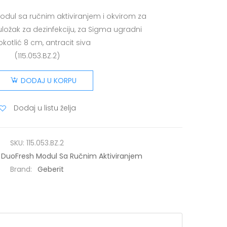
dul sa ručnim aktiviranjem i okvirom za
ložak za dezinfekciju, za Sigma ugradni
kotlić 8 cm, antracit siva
(115.053.BZ.2)
DODAJ U KORPU
Dodaj u listu želja
SKU:
115.053.BZ.2
 DuoFresh Modul Sa Ručnim Aktiviranjem
Brand:
Geberit