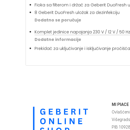
Fioka sa filterom i držač za Geberit DuoFresh u
8 Geberit DuoFresh uložak za dezinfekciju
Dodatno se poručuje
Komplet jedinice napajanja 230 V / 12 V / 50 Hz
Dodatne informacije
Prekidač za uključivanje i isključivanje proč
MI PIACE
Ovlašćeni 
Višegrad
PIB 1092