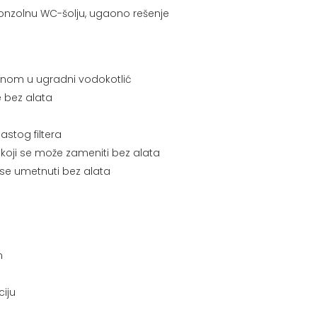
onzolnu WC-šolju, ugaono rešenje
sanom u ugradni vodokotlić
 bez alata
stog filtera
a koji se može zameniti bez alata
 se umetnuti bez alata
m
ciju