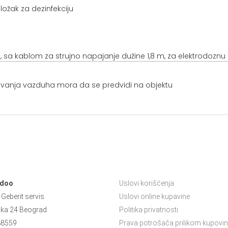
ložak za dezinfekciju
, sa kablom za strujno napajanje dužine 1,8 m, za elektrodoznu (1
išćavanja vazduha mora da se predvidi na objektu
 doo
Uslovi korišćenja
Geberit servis
Uslovi online kupavine
ska 24 Beograd
Politika privatnosti
88559
Prava potrošača prilikom kupovin