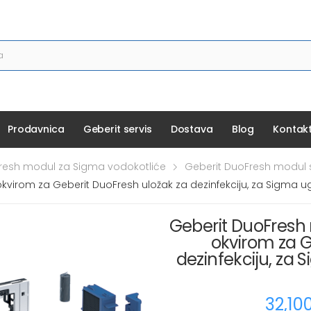
Prodavnica
Geberit servis
Dostava
Blog
Kontak
resh modul za Sigma vodokotliće
Geberit DuoFresh modul 
kvirom za Geberit DuoFresh uložak za dezinfekciju, za Sigma ug
Geberit DuoFresh 
okvirom za G
dezinfekciju, za 
32,10