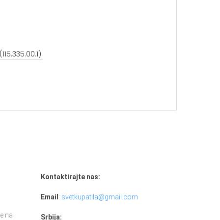
15.335.00.1).
Kontaktirajte nas:
Email
:
svetkupatila@gmail.com
e na
Srbija: