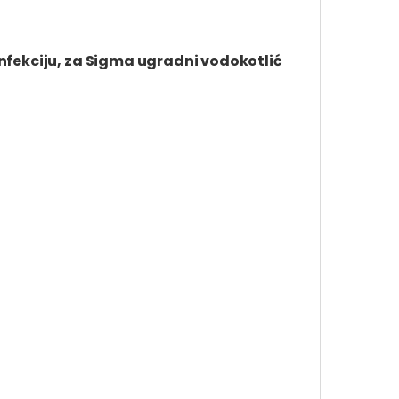
nfekciju, za Sigma ugradni vodokotlić