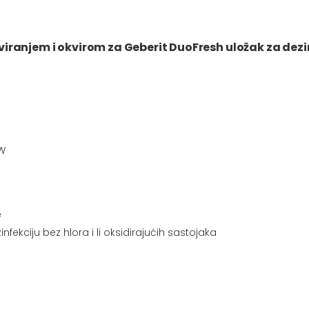
iranjem i okvirom za Geberit DuoFresh uložak za dezi
 W
e
ekciju bez hlora i li oksidirajućih sastojaka