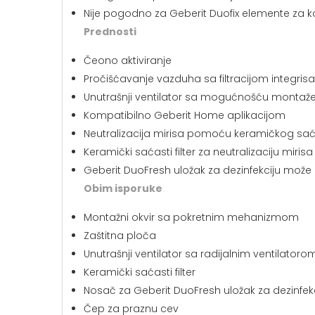
Nije pogodno za Geberit Duofix elemente za k
Prednosti
Čeono aktiviranje
Pročišćavanje vazduha sa filtracijom integri
Unutrašnji ventilator sa mogućnošću montaže
Kompatibilno Geberit Home aplikacijom
Neutralizacija mirisa pomoću keramičkog saća
Keramički saćasti filter za neutralizaciju miris
Geberit DuoFresh uložak za dezinfekciju može
Obim isporuke
Montažni okvir sa pokretnim mehanizmom
Zaštitna ploča
Unutrašnji ventilator sa radijalnim ventilatoro
Keramički saćasti filter
Nosač za Geberit DuoFresh uložak za dezinfek
Čep za praznu cev