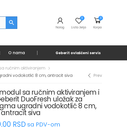
0
0
Nalog
Lista želja
Korpa
t
O nama
Geberit ovlašćeni servis
sa ručnim aktiviranjem
radni vodokotlić 8 cm, antracit siva
Prev
modul sa ručnim aktiviranjem i
eberit DuoFresh uložak za
Sigma ugradni vodokotlić 8 cm,
antracit siva
0.00
RSD
sa PDV-om