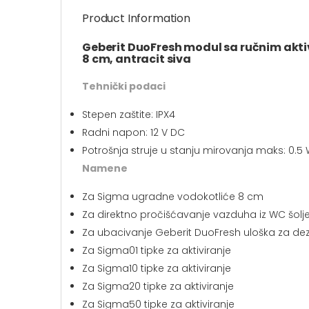
Product Information
Geberit DuoFresh modul sa ručnim aktiv
8 cm, antracit siva
Tehnički podaci
Stepen zaštite: IPX4
Radni napon: 12 V DC
Potrošnja struje u stanju mirovanja maks: 0.5
Namene
Za Sigma ugradne vodokotliće 8 cm
Za direktno pročišćavanje vazduha iz WC šolj
Za ubacivanje Geberit DuoFresh uloška za dezinf
Za Sigma01 tipke za aktiviranje
Za Sigma10 tipke za aktiviranje
Za Sigma20 tipke za aktiviranje
Za Sigma50 tipke za aktiviranje