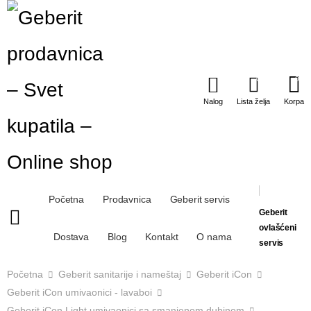
0
0
Nalog
Lista želja
Korpa
Početna
Prodavnica
Geberit servis
Geberit
ovlašćeni
Dostava
Blog
Kontakt
O nama
servis
Početna
Geberit sanitarije i nameštaj
Geberit iCon
Geberit iCon umivaonici - lavaboi
Geberit iCon Light umivaonici sa smanjenom dubinom