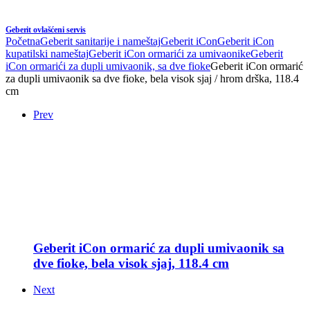
Geberit ovlašćeni servis
Početna
Geberit sanitarije i nameštaj
Geberit iCon
Geberit iCon
kupatilski nameštaj
Geberit iCon ormarići za umivaonike
Geberit
iCon ormarići za dupli umivaonik, sa dve fioke
Geberit iCon ormarić
za dupli umivaonik sa dve fioke, bela visok sjaj / hrom drška, 118.4
cm
Prev
Geberit iCon ormarić za dupli umivaonik sa
dve fioke, bela visok sjaj, 118.4 cm
Next