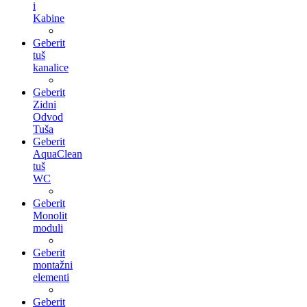
i
Kabine
Geberit
tuš
kanalice
Geberit
Zidni
Odvod
Tuša
Geberit
AquaClean
tuš
WC
Geberit
Monolit
moduli
Geberit
montažni
elementi
Geberit