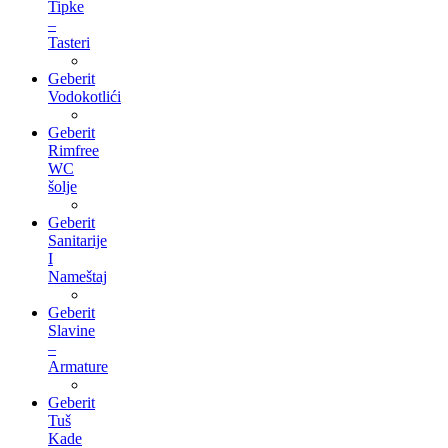
Tipke
–
Tasteri
Geberit
Vodokotlići
Geberit
Rimfree
WC
šolje
Geberit
Sanitarije
I
Nameštaj
Geberit
Slavine
–
Armature
Geberit
Tuš
Kade