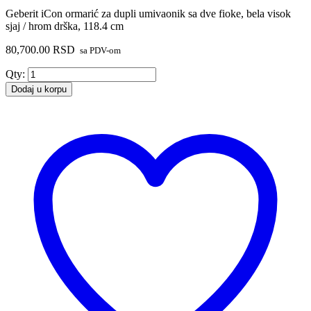
Geberit iCon ormarić za dupli umivaonik sa dve fioke, bela visok
sjaj / hrom drška, 118.4 cm
80,700.00
RSD
sa PDV-om
Geberit
Qty:
iCon
Dodaj u korpu
ormarić
za
dupli
umivaonik
sa
dve
fioke,
bela
visok
sjaj
/
hrom
drška,
118.4
cm
količina