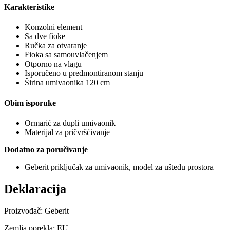
Karakteristike
Konzolni element
Sa dve fioke
Ručka za otvaranje
Fioka sa samouvlačenjem
Otporno na vlagu
Isporučeno u predmontiranom stanju
Širina umivaonika 120 cm
Obim isporuke
Ormarić za dupli umivaonik
Materijal za pričvršćivanje
Dodatno za poručivanje
Geberit priključak za umivaonik, model za uštedu prostora
Deklaracija
Proizvođač: Geberit
Zemlja porekla: EU