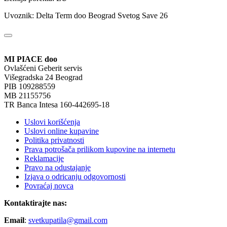
Uvoznik: Delta Term doo Beograd Svetog Save 26
MI PIACE doo
Ovlašćeni Geberit servis
Višegradska 24 Beograd
PIB 109288559
MB 21155756
TR Banca Intesa 160-442695-18
Uslovi korišćenja
Uslovi online kupavine
Politika privatnosti
Prava potrošača prilikom kupovine na internetu
Reklamacije
Pravo na odustajanje
Izjava o odricanju odgovornosti
Povraćaj novca
Kontaktirajte nas:
Email
:
svetkupatila@gmail.com