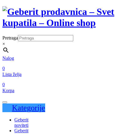
Pretraga
×
Nalog
0
Lista želja
0
Korpa
Kategorije
Geberit
noviteti
Geberit