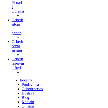
Pisoari
I
Oprema
Geberit
sifoni
i
pribor
Geberit
cevni
sistemi
Geberit
rezervni
delovi
Početna
Prodavnica
Geberit servis
Dostava
Blog
Kontakt
O nama