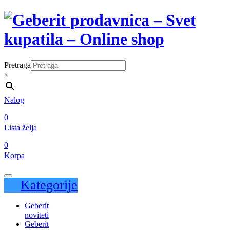
Pretraga
×
Nalog
0
Lista želja
0
Korpa
Kategorije
Geberit
noviteti
Geberit