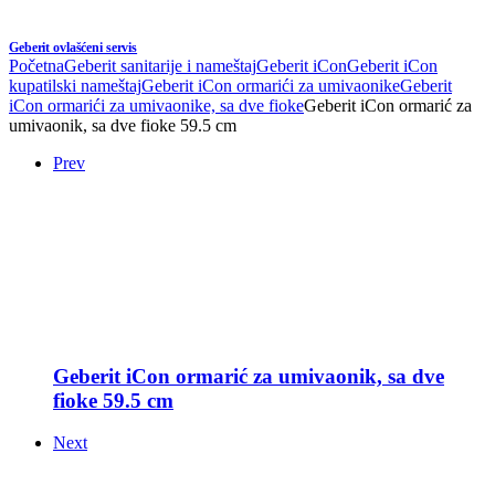
Geberit ovlašćeni servis
Početna
Geberit sanitarije i nameštaj
Geberit iCon
Geberit iCon
kupatilski nameštaj
Geberit iCon ormarići za umivaonike
Geberit
iCon ormarići za umivaonike, sa dve fioke
Geberit iCon ormarić za
umivaonik, sa dve fioke 59.5 cm
Prev
Geberit iCon ormarić za umivaonik, sa dve
fioke 59.5 cm
Next