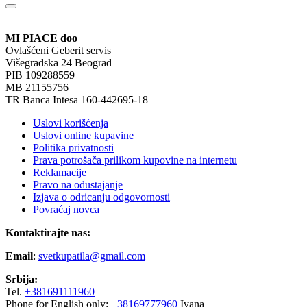
MI PIACE doo
Ovlašćeni Geberit servis
Višegradska 24 Beograd
PIB 109288559
MB 21155756
TR Banca Intesa 160-442695-18
Uslovi korišćenja
Uslovi online kupavine
Politika privatnosti
Prava potrošača prilikom kupovine na internetu
Reklamacije
Pravo na odustajanje
Izjava o odricanju odgovornosti
Povraćaj novca
Kontaktirajte nas:
Email
:
svetkupatila@gmail.com
Srbija:
Tel.
+381691111960
Phone for English only:
+38169777960
Ivana