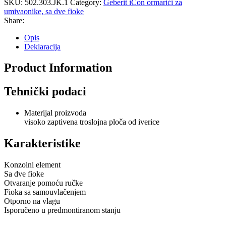
SKU:
502.303.JK.1
Category:
Geberit iCon ormarići za
umivaonike, sa dve fioke
Share:
Opis
Deklaracija
Product Information
Tehnički podaci
Materijal proizvoda
visoko zaptivena troslojna ploča od iverice
Karakteristike
Konzolni element
Sa dve fioke
Otvaranje pomoću ručke
Fioka sa samouvlačenjem
Otporno na vlagu
Isporučeno u predmontiranom stanju