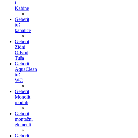
i
Kabine
Geberit
tuš
kanalice
Geberit
Zidni
Odvod
Tuša
Geberit
AquaClean
tuš
WC
Geberit
Monolit
moduli
Geberit
montažni
elementi
Geberit