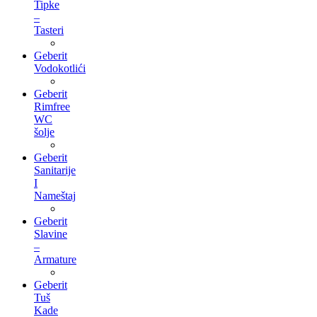
Tipke
–
Tasteri
Geberit
Vodokotlići
Geberit
Rimfree
WC
šolje
Geberit
Sanitarije
I
Nameštaj
Geberit
Slavine
–
Armature
Geberit
Tuš
Kade