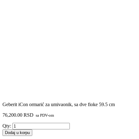
Geberit iCon ormarić za umivaonik, sa dve fioke 59.5 cm
76,200.00
RSD
sa PDV-om
Geberit
Qty:
iCon
Dodaj u korpu
ormarić