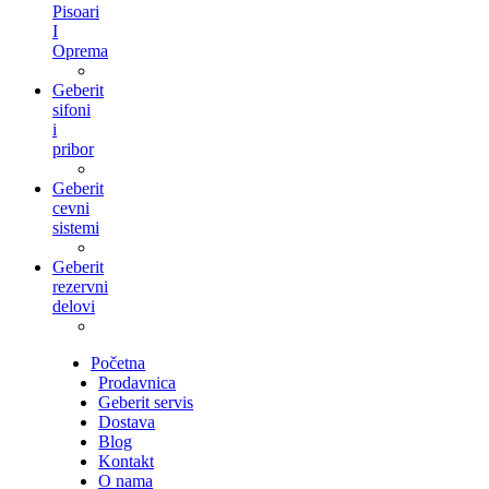
Pisoari
I
Oprema
Geberit
sifoni
i
pribor
Geberit
cevni
sistemi
Geberit
rezervni
delovi
Početna
Prodavnica
Geberit servis
Dostava
Blog
Kontakt
O nama