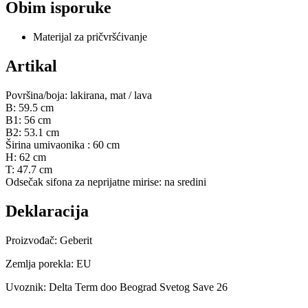
Obim isporuke
Materijal za pričvršćivanje
Artikal
Površina/boja: lakirana, mat / lava
B: 59.5 cm
B1: 56 cm
B2: 53.1 cm
Širina umivaonika : 60 cm
H: 62 cm
T: 47.7 cm
Odsečak sifona za neprijatne mirise: na sredini
Deklaracija
Proizvođač: Geberit
Zemlja porekla: EU
Uvoznik: Delta Term doo Beograd Svetog Save 26