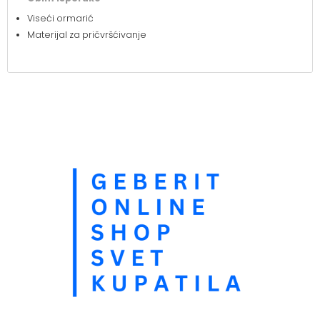
Viseći ormarić
Materijal za pričvršćivanje