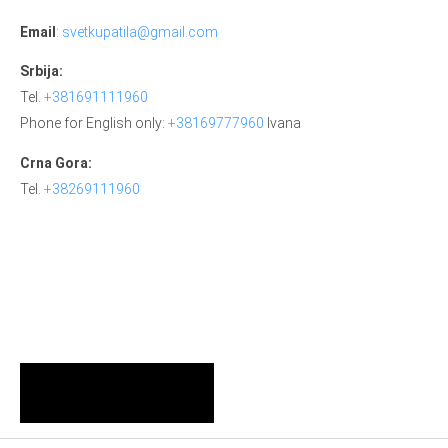
Email
:
svetkupatila@gmail.com
Srbija:
Tel.
+381691111960
Phone for English only:
+38169777960
Ivana
Crna Gora:
Tel.
+38269111960