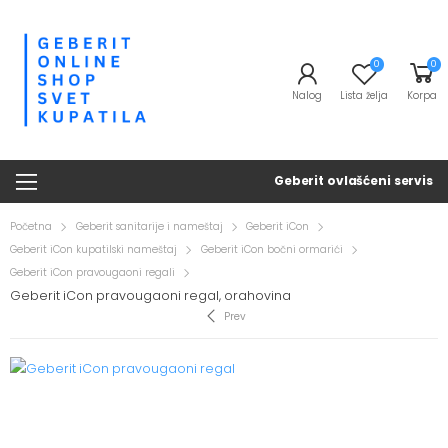
0
0
Nalog
Lista želja
Korpa
Geberit ovlašćeni servis
Početna
Geberit sanitarije i nameštaj
Geberit iCon
Geberit iCon kupatilski nameštaj
Geberit iCon bočni ormarići
Geberit iCon pravougaoni regali
Geberit iCon pravougaoni regal, orahovina
Prev