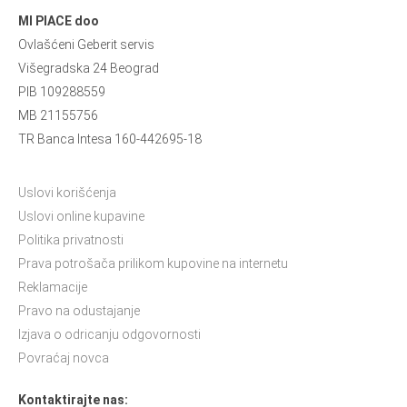
MI PIACE doo
Ovlašćeni Geberit servis
Višegradska 24 Beograd
PIB 109288559
MB 21155756
TR Banca Intesa 160-442695-18
Uslovi korišćenja
Uslovi online kupavine
Politika privatnosti
Prava potrošača prilikom kupovine na internetu
Reklamacije
Pravo na odustajanje
Izjava o odricanju odgovornosti
Povraćaj novca
Kontaktirajte nas: