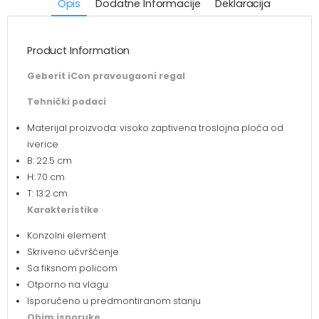
Opis
Dodatne Informacije
Deklaracija
Product Information
Geberit iCon pravougaoni regal
Tehnički podaci
Materijal proizvoda: visoko zaptivena troslojna ploča od
iverice
B: 22.5 cm
H: 70 cm
T: 13.2 cm
Karakteristike
Konzolni element
Skriveno učvršćenje
Sa fiksnom policom
Otporno na vlagu
Isporučeno u predmontiranom stanju
Obim isporuke