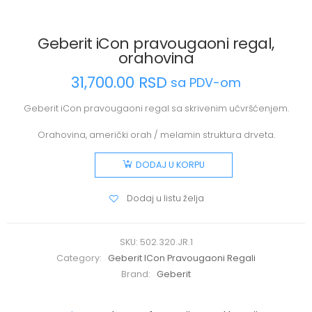
Geberit iCon pravougaoni regal,
orahovina
31,700.00
RSD
sa PDV-om
Geberit iCon pravougaoni regal sa skrivenim učvršćenjem.
Orahovina, američki orah / melamin struktura drveta.
DODAJ U KORPU
Dodaj u listu želja
SKU:
502.320.JR.1
Category:
Geberit ICon Pravougaoni Regali
Brand:
Geberit