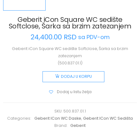
Geberit iCon Square WC sedište
Softclose, Šarka sa brzim zatezanjem
24,400.00
RSD
sa PDV-om
Geberit iCon Square WC sedište Softclose, Šarka sa brzim
zatezanjem
(500.837.01.1)
DODAJ U KORPU
Dodaj u listu želja
SKU:
500.837.01.1
Categories:
Geberit ICon WC Daske
,
Geberit ICon WC Sedišta
Brand:
Geberit