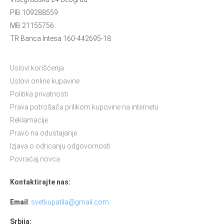
PIB 109288559
MB 21155756
TR Banca Intesa 160-442695-18
Uslovi korišćenja
Uslovi online kupavine
Politika privatnosti
Prava potrošača prilikom kupovine na internetu
Reklamacije
Pravo na odustajanje
Izjava o odricanju odgovornosti
Povraćaj novca
Kontaktirajte nas:
Email
:
svetkupatila@gmail.com
Srbija: