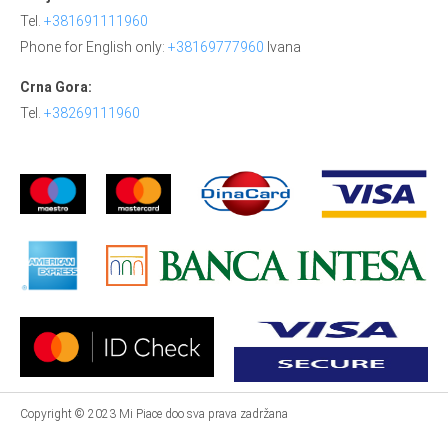
Tel.
+381691111960
Phone for English only:
+38169777960
Ivana
Crna Gora:
Tel.
+38269111960
Copyright © 2023 Mi Piace doo sva prava zadržana