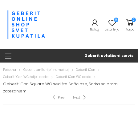
0
0
Nalog
Lista želja
Korpa
Geberit ovlašćeni servis
Početna
Geberit sanitarije i nameštaj
Geberit iCon
Geberit iCon WC šolje i daske
Geberit iCon WC daske
Geberit iCon Square WC sedište Softclose, Šarka sa brzim
zatezanjem
Prev
Next