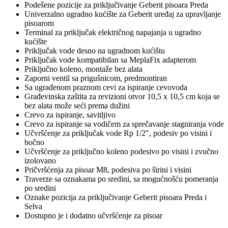
Podešene pozicije za priključivanje Geberit pisoara Preda
Univerzalno ugradno kućište za Geberit uređaj za upravljanje
pisoarom
Terminal za priključak električnog napajanja u ugradno
kućište
Priključak vode desno na ugradnom kućištu
Priključak vode kompatibilan sa MeplaFix adapterom
Priključno koleno, montaže bez alata
Zaporni ventil sa prigušnicom, predmontiran
Sa ugrađenom praznom cevi za ispiranje cevovoda
Građevinska zaštita za revizioni otvor 10,5 x 10,5 cm koja se
bez alata može seći prema dužini
Crevo za ispiranje, savitljivo
Crevo za ispiranje sa vodičem za sprečavanje stagniranja vode
Učvršćenje za priključak vode Rp 1/2″, podesiv po visini i
bočno
Učvršćenje za priključno koleno podesivo po visini i zvučno
izolovano
Pričvršćenja za pisoar M8, podesiva po širini i visini
Traverze sa oznakama po sredini, sa mogućnošću pomeranja
po sredini
Oznake pozicija za priključivanje Geberit pisoara Preda i
Selva
Dostupno je i dodatno učvršćenje za pisoar