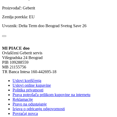
Proizvođač: Geberit
Zemlja porekla: EU
Uvoznik: Delta Term doo Beograd Svetog Save 26
MI PIACE doo
Ovlašćeni Geberit servis
Višegradska 24 Beograd
PIB 109288559
MB 21155756
TR Banca Intesa 160-442695-18
Uslovi korišćenja
Uslovi online kupavine
Politika privatnosti
Prava potrošača prilikom kupovine na internetu
Reklamacije
Pravo na odustajanje
Izjava o odricanju odgovornosti
Povraćaj novca