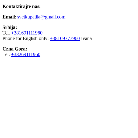
Kontaktirajte nas:
Email
:
svetkupatila@gmail.com
Srbija:
Tel.
+381691111960
Phone for English only:
+38169777960
Ivana
Crna Gora:
Tel.
+38269111960