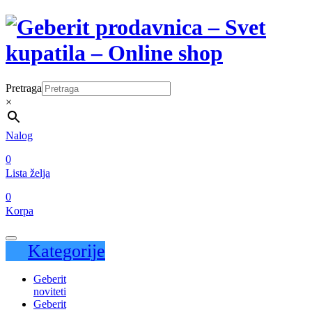
Pretraga
×
Nalog
0
Lista želja
0
Korpa
Kategorije
Geberit
noviteti
Geberit