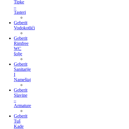
Tipke
–
Tasteri
Geberit
Vodokotlići
Geberit
Rimfree
WC
šolje
Geberit
Sanitarije
I
Nameštaj
Geberit
Slavine
–
Armature
Geberit
Tuš
Kade