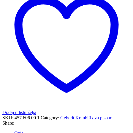
127
cm,
univerzalni,
za
raspršivač
količina
Dodaj u listu želja
SKU:
457.606.00.1
Category:
Geberit Kombifix za pisoar
Share: