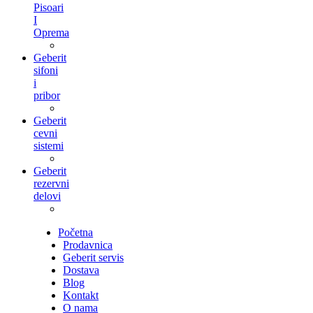
Pisoari
I
Oprema
Geberit
sifoni
i
pribor
Geberit
cevni
sistemi
Geberit
rezervni
delovi
Početna
Prodavnica
Geberit servis
Dostava
Blog
Kontakt
O nama