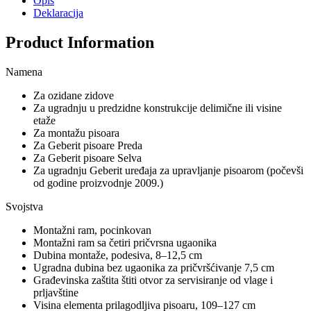
Opis
Deklaracija
Product Information
Namena
Za ozidane zidove
Za ugradnju u predzidne konstrukcije delimične ili visine
etaže
Za montažu pisoara
Za Geberit pisoare Preda
Za Geberit pisoare Selva
Za ugradnju Geberit uređaja za upravljanje pisoarom (počevši
od godine proizvodnje 2009.)
Svojstva
Montažni ram, pocinkovan
Montažni ram sa četiri pričvrsna ugaonika
Dubina montaže, podesiva, 8–12,5 cm
Ugradna dubina bez ugaonika za pričvršćivanje 7,5 cm
Građevinska zaštita štiti otvor za servisiranje od vlage i
prljavštine
Visina elementa prilagodljiva pisoaru, 109–127 cm