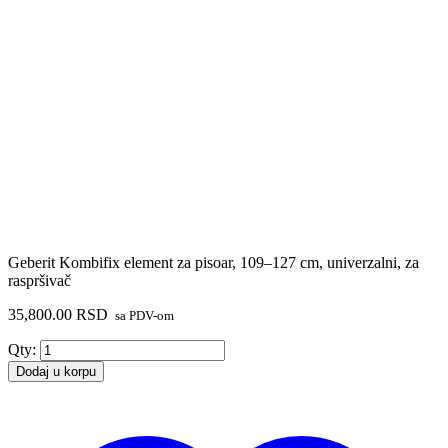
Geberit Kombifix element za pisoar, 109–127 cm, univerzalni, za
raspršivač
35,800.00
RSD
sa PDV-om
Geberit
Qty:
Kombifix
Dodaj u korpu
element
za
pisoar,
109–