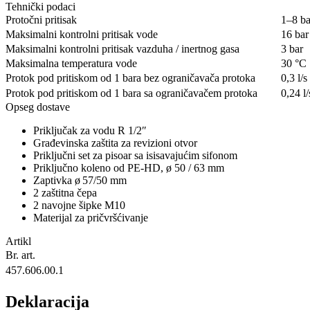
Tehnički podaci
Protočni pritisak
1–8 ba
Maksimalni kontrolni pritisak vode
16 bar
Maksimalni kontrolni pritisak vazduha / inertnog gasa
3 bar
Maksimalna temperatura vode
30 °C
Protok pod pritiskom od 1 bara bez ograničavača protoka
0,3 l/s
Protok pod pritiskom od 1 bara sa ograničavačem protoka
0,24 l/
Opseg dostave
Priključak za vodu R 1/2″
Građevinska zaštita za revizioni otvor
Priključni set za pisoar sa isisavajućim sifonom
Priključno koleno od PE-HD, ø 50 / 63 mm
Zaptivka ø 57/50 mm
2 zaštitna čepa
2 navojne šipke M10
Materijal za pričvršćivanje
Artikl
Br. art.
457.606.00.1
Deklaracija