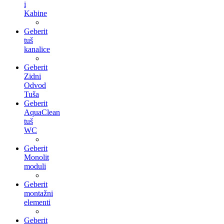
i
Kabine
Geberit
tuš
kanalice
Geberit
Zidni
Odvod
Tuša
Geberit
AquaClean
tuš
WC
Geberit
Monolit
moduli
Geberit
montažni
elementi
Geberit