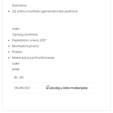
Namena
Za zidnu montažu generatorske jedinice
sakri
Opseg dostave
Fleksibilno crevo 3/8″
Montažna ploča
Prelaz
Materijal za pričvršćivanje
sakri
Artikl
Br. art.
116.451.00.1