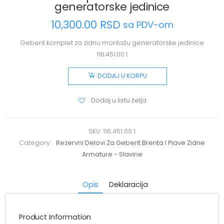
generatorske jedinice
10,300.00
RSD
sa PDV-om
Geberit komplet za zidnu montažu generatorske jedinice
116.451.00.1
DODAJ U KORPU
Dodaj u listu želja
SKU:
116.451.00.1
Category:
Rezervni Delovi Za Geberit Brenta I Piave Zidne
Armature - Slavine
Opis
Deklaracija
Product Information