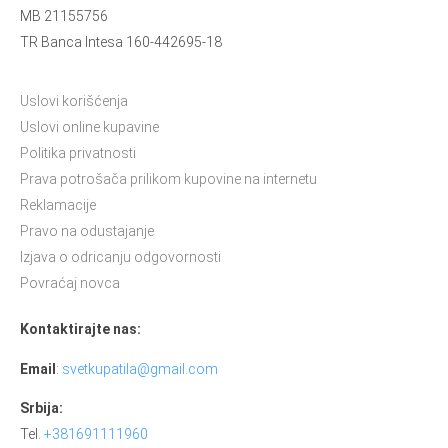
MB 21155756
TR Banca Intesa 160-442695-18
Uslovi korišćenja
Uslovi online kupavine
Politika privatnosti
Prava potrošača prilikom kupovine na internetu
Reklamacije
Pravo na odustajanje
Izjava o odricanju odgovornosti
Povraćaj novca
Kontaktirajte nas:
Email
:
svetkupatila@gmail.com
Srbija:
Tel.
+381691111960