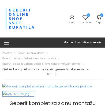
0
0
Nalog
Lista želja
Korpa
Geberit ovlašćeni servis
Početna
Geberit rezervni delovi
Rezervni delovi za Geberit armature - slavine
Rezervni delovi za Geberit Brenta i Piave zidne armature - slavine
Geberit komplet za zidnu montažu generatorske jedinice
Next
Geberit komplet za zidnu montažu