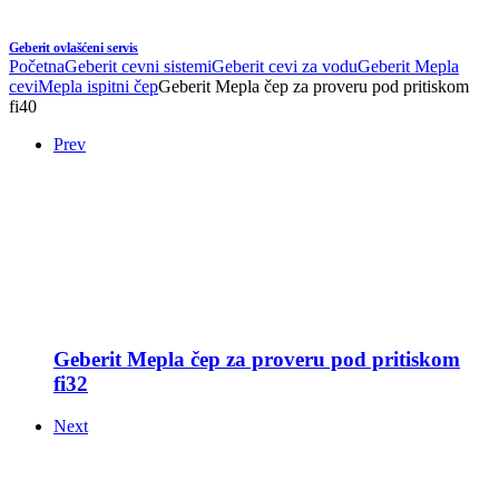
Geberit ovlašćeni servis
Početna
Geberit cevni sistemi
Geberit cevi za vodu
Geberit Mepla
cevi
Mepla ispitni čep
Geberit Mepla čep za proveru pod pritiskom
fi40
Prev
Geberit Mepla čep za proveru pod pritiskom
fi32
Next