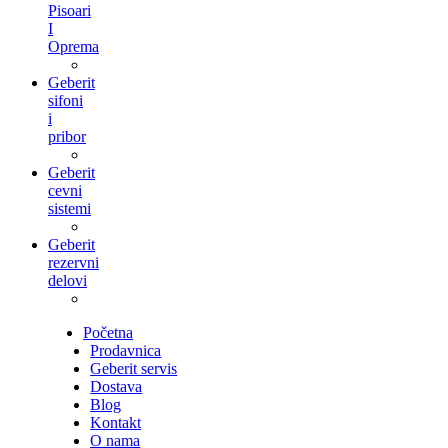
Pisoari
I
Oprema
Geberit
sifoni
i
pribor
Geberit
cevni
sistemi
Geberit
rezervni
delovi
Početna
Prodavnica
Geberit servis
Dostava
Blog
Kontakt
O nama