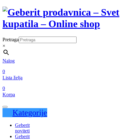
Pretraga
×
Nalog
0
Lista želja
0
Korpa
Kategorije
Geberit
noviteti
Geberit