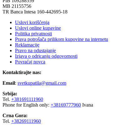
PIB 109288559
MB 21155756
TR Banca Intesa 160-442695-18
Uslovi korišćenja
Uslovi online kupavine
Politika privatnosti
Prava potrošača prilikom kupovine na internetu
Reklamacije
Pravo na odustajanje
Izjava o odricanju odgovornosti
Povraćaj novca
Kontaktirajte nas:
Email
:
svetkupatila@gmail.com
Srbija:
Tel.
+381691111960
Phone for English only:
+38169777960
Ivana
Crna Gora:
Tel.
+38269111960