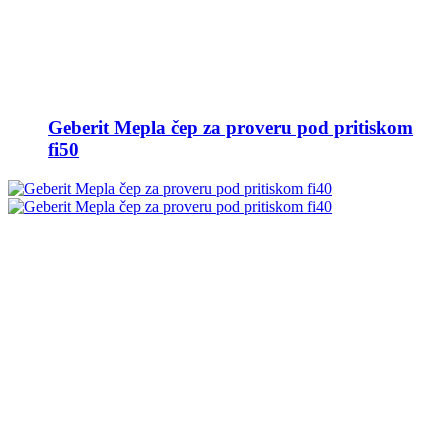
Geberit Mepla čep za proveru pod pritiskom
fi50