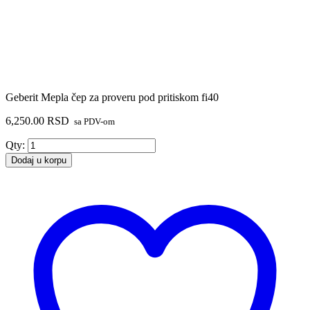
Geberit Mepla čep za proveru pod pritiskom fi40
6,250.00
RSD
sa PDV-om
Geberit
Qty:
Mepla
Dodaj u korpu
čep
za
proveru
pod
pritiskom
fi40
količina