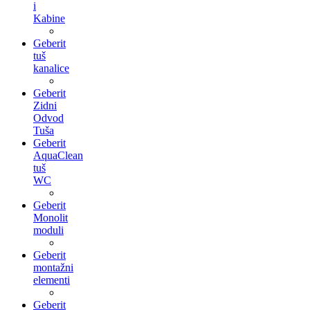
i
Kabine
Geberit
tuš
kanalice
Geberit
Zidni
Odvod
Tuša
Geberit
AquaClean
tuš
WC
Geberit
Monolit
moduli
Geberit
montažni
elementi
Geberit