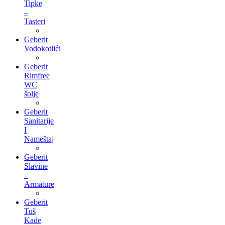
Tipke
–
Tasteri
Geberit
Vodokotlići
Geberit
Rimfree
WC
šolje
Geberit
Sanitarije
I
Nameštaj
Geberit
Slavine
–
Armature
Geberit
Tuš
Kade