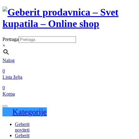
Pretraga
×
Nalog
0
Lista želja
0
Korpa
Kategorije
Geberit
noviteti
Geberit