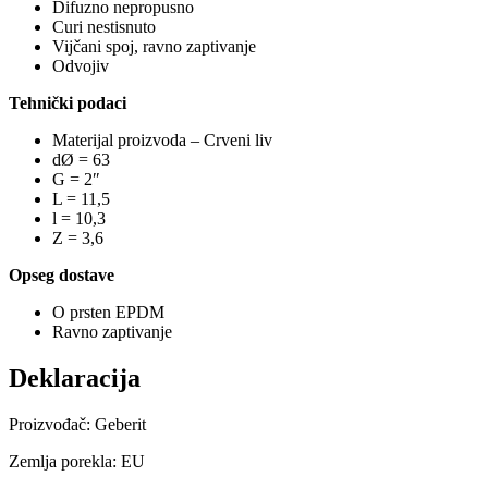
Difuzno nepropusno
Curi nestisnuto
Vijčani spoj, ravno zaptivanje
Odvojiv
Tehnički podaci
Materijal proizvoda – Crveni liv
dØ = 63
G = 2″
L = 11,5
l = 10,3
Z = 3,6
Opseg dostave
O prsten EPDM
Ravno zaptivanje
Deklaracija
Proizvođač: Geberit
Zemlja porekla: EU