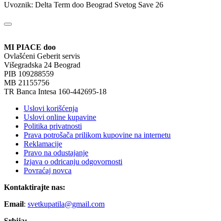
Uvoznik: Delta Term doo Beograd Svetog Save 26
MI PIACE doo
Ovlašćeni Geberit servis
Višegradska 24 Beograd
PIB 109288559
MB 21155756
TR Banca Intesa 160-442695-18
Uslovi korišćenja
Uslovi online kupavine
Politika privatnosti
Prava potrošača prilikom kupovine na internetu
Reklamacije
Pravo na odustajanje
Izjava o odricanju odgovornosti
Povraćaj novca
Kontaktirajte nas:
Email
:
svetkupatila@gmail.com
Srbija: