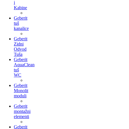
i
Kabine
Geberit
tuš
kanalice
Geberit
Zidni
Odvod
Tuša
Geberit
AquaClean
tuš
WC
Geberit
Monolit
moduli
Geberit
montažni
elementi
Geberit