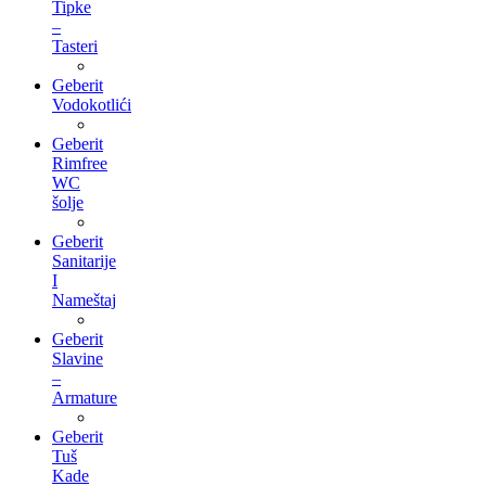
Tipke
–
Tasteri
Geberit
Vodokotlići
Geberit
Rimfree
WC
šolje
Geberit
Sanitarije
I
Nameštaj
Geberit
Slavine
–
Armature
Geberit
Tuš
Kade