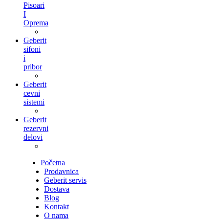
Pisoari
I
Oprema
Geberit
sifoni
i
pribor
Geberit
cevni
sistemi
Geberit
rezervni
delovi
Početna
Prodavnica
Geberit servis
Dostava
Blog
Kontakt
O nama