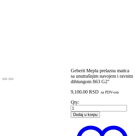
Geberit Mepla prelazna matica
sa unutrašnjim navojem i ravnim
dihtungom fi63 G2″
9,100.00
RSD
sa PDV-om
Geberit
Qty:
Mepla
prelazna
Dodaj u korpu
matica
sa
unutrašnjim
navojem