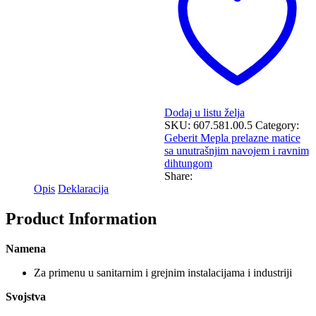
i
ravnim
dihtungom
fi63
G2"
količina
Dodaj u listu želja
SKU:
607.581.00.5
Category:
Geberit Mepla prelazne matice
sa unutrašnjim navojem i ravnim
dihtungom
Share:
Opis
Deklaracija
Product Information
Namena
Za primenu u sanitarnim i grejnim instalacijama i industriji
Svojstva