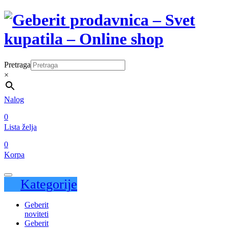
Pretraga
×
Nalog
0
Lista želja
0
Korpa
Kategorije
Geberit
noviteti
Geberit