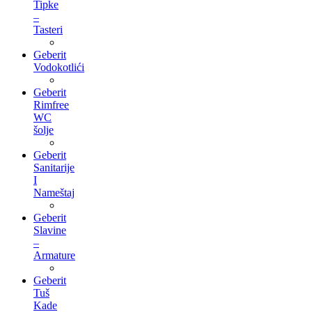
Tipke
–
Tasteri
Geberit
Vodokotlići
Geberit
Rimfree
WC
šolje
Geberit
Sanitarije
I
Nameštaj
Geberit
Slavine
–
Armature
Geberit
Tuš
Kade