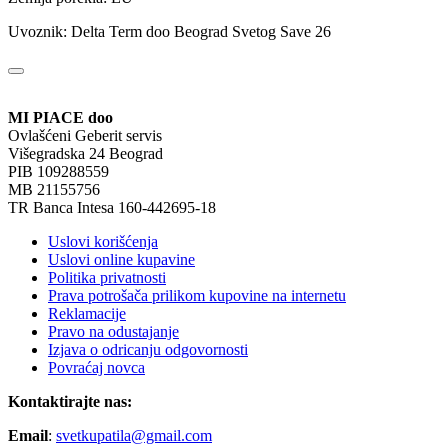
Uvoznik: Delta Term doo Beograd Svetog Save 26
MI PIACE doo
Ovlašćeni Geberit servis
Višegradska 24 Beograd
PIB 109288559
MB 21155756
TR Banca Intesa 160-442695-18
Uslovi korišćenja
Uslovi online kupavine
Politika privatnosti
Prava potrošača prilikom kupovine na internetu
Reklamacije
Pravo na odustajanje
Izjava o odricanju odgovornosti
Povraćaj novca
Kontaktirajte nas:
Email
:
svetkupatila@gmail.com