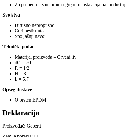
Za primenu u sanitarnim i grejnim instalacijama i industriji
Svojstva
Difuzno nepropusno
Curi nestisnuto
Spoljašnji navoj
Tehnički podaci
Materijal proizvoda – Crveni liv
dØ = 20
R = 1/2
H = 3
L = 5,7
Opseg dostave
O prsten EPDM
Deklaracija
Proizvođač: Geberit
Zemlja porekla: EU