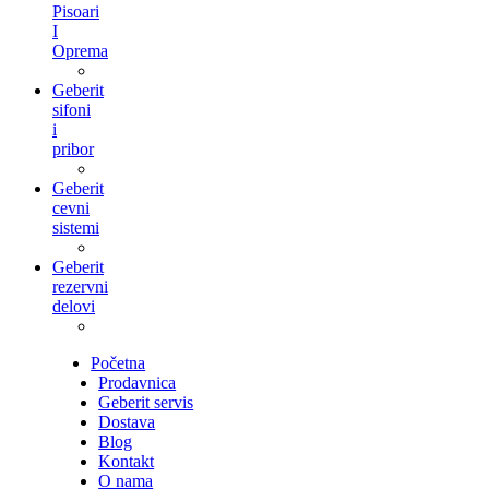
Pisoari
I
Oprema
Geberit
sifoni
i
pribor
Geberit
cevni
sistemi
Geberit
rezervni
delovi
Početna
Prodavnica
Geberit servis
Dostava
Blog
Kontakt
O nama