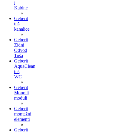
i
Kabine
Geberit
tuš
kanalice
Geberit
Zidni
Odvod
Tuša
Geberit
AquaClean
tuš
WC
Geberit
Monolit
moduli
Geberit
montažni
elementi
Geberit