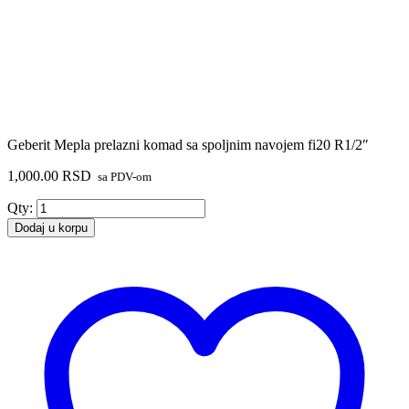
Geberit Mepla prelazni komad sa spoljnim navojem fi20 R1/2″
1,000.00
RSD
sa PDV-om
Geberit
Qty:
Mepla
Dodaj u korpu
prelazni
komad
sa
spoljnim
navojem
fi20
R1/2"
količina