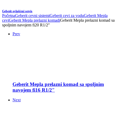
Geberit ovlašćeni servis
Početna
Geberit cevni sistemi
Geberit cevi za vodu
Geberit Mepla
cevi
Geberit Mepla prelazni komadi
Geberit Mepla prelazni komad sa
spoljnim navojem fi20 R1/2″
Prev
Geberit Mepla prelazni komad sa spoljnim
navojem fi16 R1/2″
Next