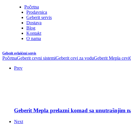
Početna
Prodavnica
Geberit servis
Dostava
Blog
Kontakt
O nama
Geberit ovlašćeni servis
Početna
Geberit cevni sistemi
Geberit cevi za vodu
Geberit Mepla cevi
Prev
Geberit Mepla prelazni komad sa unutrašnjim n
Next