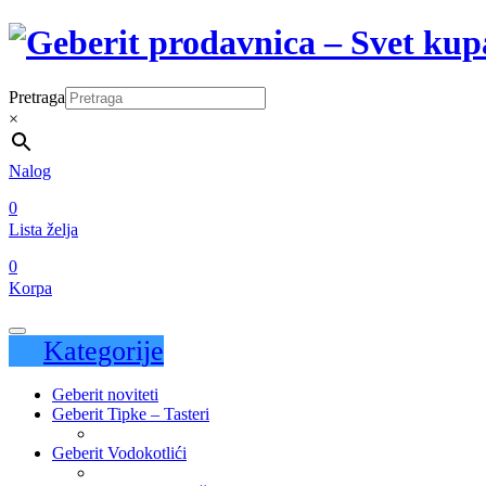
Pretraga
×
Nalog
0
Lista želja
0
Korpa
Kategorije
Geberit noviteti
Geberit Tipke – Tasteri
Geberit Vodokotlići