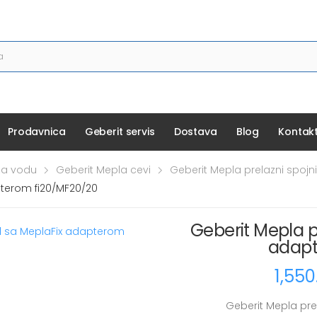
Prodavnica
Geberit servis
Dostava
Blog
Kontak
 za vodu
Geberit Mepla cevi
Geberit Mepla prelazni spoj
pterom fi20/MF20/20
Geberit Mepla 
adapt
1,55
Geberit Mepla pr