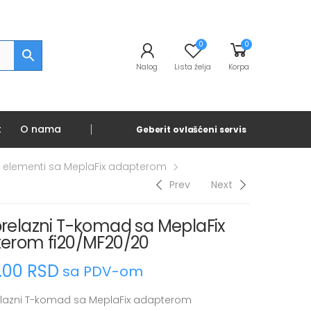
0
0
Nalog
Lista želja
Korpa
t
O nama
Geberit ovlašćeni servis
ni elementi sa MeplaFix adapterom
Prev
Next
prelazni T-komad sa MeplaFix
erom fi20/MF20/20
0.00
RSD
sa PDV-om
elazni T-komad sa MeplaFix adapterom