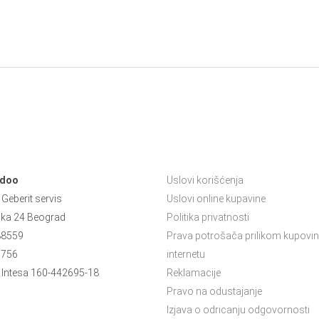
 doo
Uslovi korišćenja
Geberit servis
Uslovi online kupavine
ska 24 Beograd
Politika privatnosti
88559
Prava potrošača prilikom kupovin
5756
internetu
Intesa 160-442695-18
Reklamacije
Pravo na odustajanje
Izjava o odricanju odgovornosti