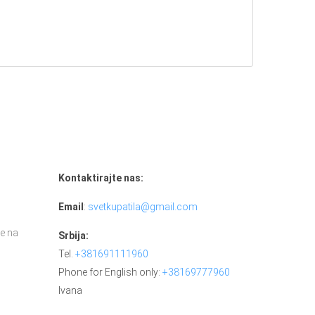
Kontaktirajte nas:
Email
:
svetkupatila@gmail.com
e na
Srbija:
Tel.
+381691111960
Phone for English only:
+38169777960
Ivana