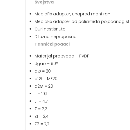
Svojstva
MeplaFix adapter, unapred montiran
MeplaFix adapter od poliamida pojačanog st
Curi nestisnuto
Difuzno nepropusno
Tehnički podaci
Materijal proizvoda – PVDF
Ugao – 90°
dØ = 20
d1Ø = MF20
d2Ø = 20
L = 10,1
L1 = 4,7
Z = 2,2
Z1 = 2,4
Z2 = 2,2