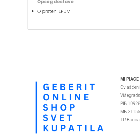
Opseg dostave
O prsteni EPDM
MI PIACE
Ovlašćeni 
Višegrad
PIB 1092
MB 2115
TR Banca 