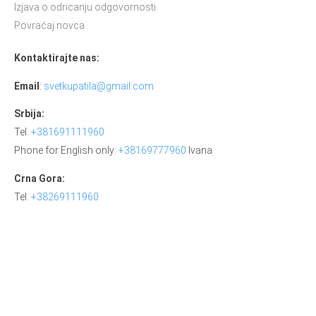
Izjava o odricanju odgovornosti
Povraćaj novca
Kontaktirajte nas:
Email
:
svetkupatila@gmail.com
Srbija:
Tel.
+381691111960
Phone for English only:
+38169777960
Ivana
Crna Gora:
Tel.
+38269111960