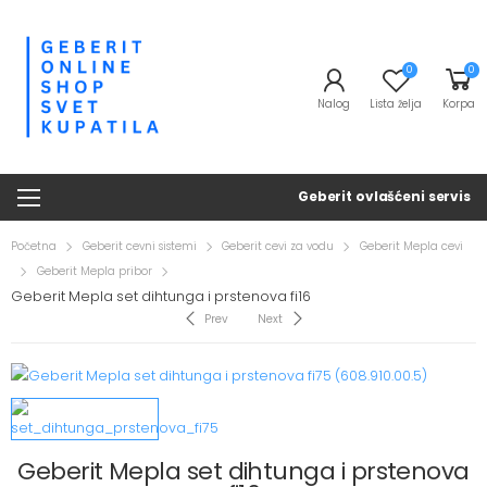
0
0
Nalog
Lista želja
Korpa
Geberit ovlašćeni servis
Početna
Geberit cevni sistemi
Geberit cevi za vodu
Geberit Mepla cevi
Geberit Mepla pribor
Geberit Mepla set dihtunga i prstenova fi16
Prev
Next
Geberit Mepla set dihtunga i prstenova