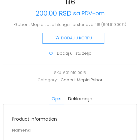
fi16
200.00
RSD
sa PDV-om
Geberit Mepla set dihtunga i prstenova fi16 (601.910.00.5)
DODAJ U KORPU
Dodaj u listu želja
SKU:
601.910.00.5
Category:
Geberit Mepla Pribor
Opis
Deklaracija
Product Information
Namena