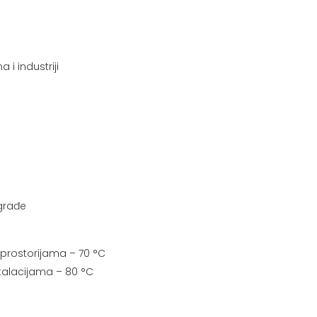
 i industriji
 građe
prostorijama – 70 °C
talacijama – 80 °C