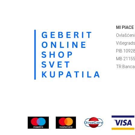
MI PIACE
Ovlašćeni 
Višegrad
PIB 1092
MB 2115
TR Banca 