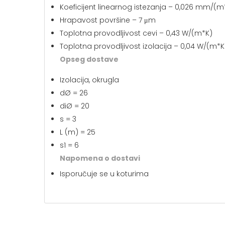
Koeficijent linearnog istezanja – 0,026 mm/(m
Hrapavost površine – 7 μm
Toplotna provodljivost cevi – 0,43 W/(m*K)
Toplotna provodljivost izolacija – 0,04 W/(m*K
Opseg dostave
Izolacija, okrugla
dØ = 26
diØ = 20
s = 3
L (m) = 25
s1 = 6
Napomena o dostavi
Isporučuje se u koturima