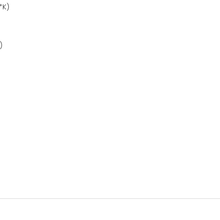
*K)
)