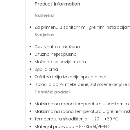
Product Information
Namena
Za primenu u sanitarnim i grejnim instalacijama
Svojstva
Cev iznutra umrežena
Difuzno nepropusno
Može da se savije rukom
Spolja crna
Zaštitna folija izolacije spolja plava
Izolacija od PE meke pene, zatvorene ćelijske
Tehnički podaci
Maksimalna radna temperatura u sanitarnim 
Maksimalna radna temperatura u grejnim ins
Temperatura skladištenja – -20 – +50 °C
Materijal proizvoda – PE-Xb/Al/PE-HD