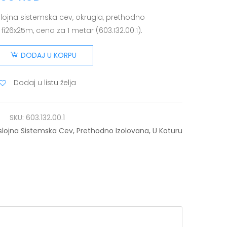
lojna sistemska cev, okrugla, prethodno
 fi26x25m, cena za 1 metar (603.132.00.1).
DODAJ U KORPU
Dodaj u listu želja
SKU:
603.132.00.1
slojna Sistemska Cev, Prethodno Izolovana, U Koturu