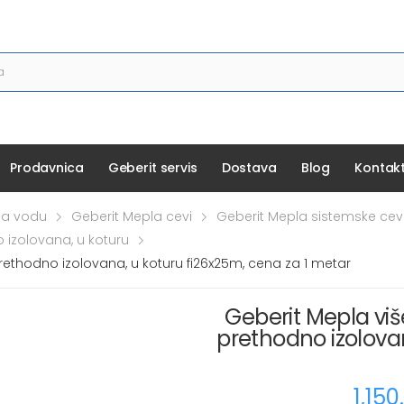
Prodavnica
Geberit servis
Dostava
Blog
Kontak
 za vodu
Geberit Mepla cevi
Geberit Mepla sistemske cev
 izolovana, u koturu
prethodno izolovana, u koturu fi26x25m, cena za 1 metar
Geberit Mepla viš
prethodno izolovan
1,15