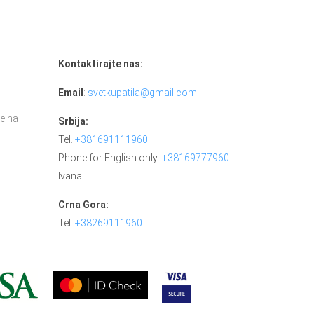
Kontaktirajte nas:
Email
:
svetkupatila@gmail.com
e na
Srbija:
Tel.
+381691111960
Phone for English only:
+38169777960
Ivana
Crna Gora:
Tel.
+38269111960