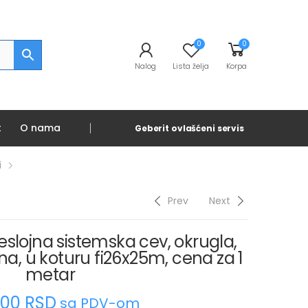
0
0
Nalog
Lista želja
Korpa
t
O nama
Geberit ovlašćeni servis
i
Prev
Next
eslojna sistemska cev, okrugla,
a, u koturu fi26x25m, cena za 1
metar
0.00
RSD
sa PDV-om