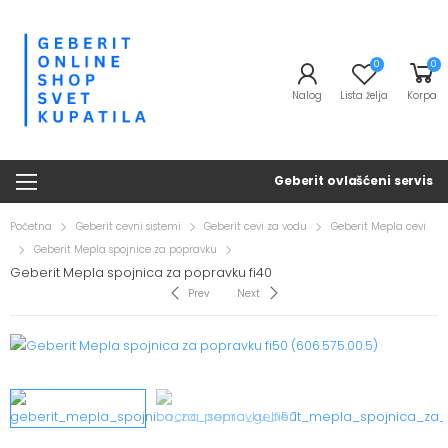
0
0
Nalog
Lista želja
Korpa
Geberit ovlašćeni servis
Početna
Geberit cevni sistemi
Geberit cevi za vodu
Geberit Mepla cevi
Geberit Mepla spojnice za popravku
Geberit Mepla spojnica za popravku fi40
Prev
Next