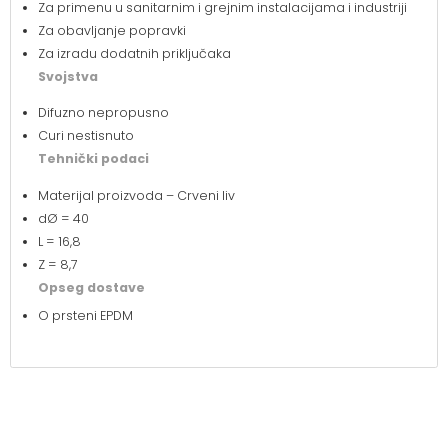
Za primenu u sanitarnim i grejnim instalacijama i industriji
Za obavljanje popravki
Za izradu dodatnih priključaka
Svojstva
Difuzno nepropusno
Curi nestisnuto
Tehnički podaci
Materijal proizvoda – Crveni liv
dØ = 40
L = 16,8
Z = 8,7
Opseg dostave
O prsteni EPDM