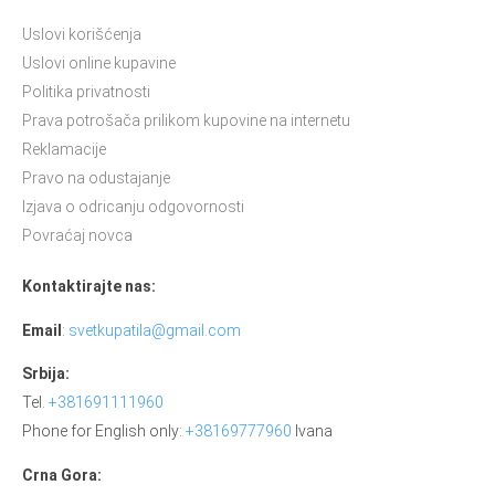
Uslovi korišćenja
Uslovi online kupavine
Politika privatnosti
Prava potrošača prilikom kupovine na internetu
Reklamacije
Pravo na odustajanje
Izjava o odricanju odgovornosti
Povraćaj novca
Kontaktirajte nas:
Email
:
svetkupatila@gmail.com
Srbija:
Tel.
+381691111960
Phone for English only:
+38169777960
Ivana
Crna Gora: