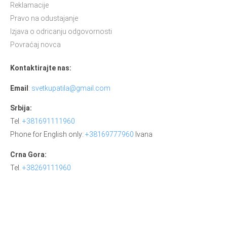
Reklamacije
Pravo na odustajanje
Izjava o odricanju odgovornosti
Povraćaj novca
Kontaktirajte nas:
Email
:
svetkupatila@gmail.com
Srbija:
Tel.
+381691111960
Phone for English only:
+38169777960
Ivana
Crna Gora:
Tel.
+38269111960