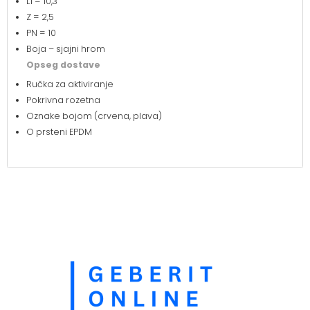
L1 = 10,3
Z = 2,5
PN = 10
Boja – sjajni hrom
Opseg dostave
Ručka za aktiviranje
Pokrivna rozetna
Oznake bojom (crvena, plava)
O prsteni EPDM