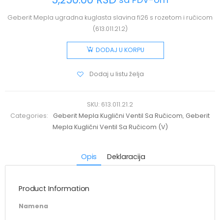
Geberit Mepla ugradna kuglasta slavina fi26 s rozetom i ručicom
(613.011.21.2)
DODAJ U KORPU
Dodaj u listu želja
SKU:
613.011.21.2
Categories:
Geberit Mepla Kuglični Ventil Sa Ručicom
,
Geberit
Mepla Kuglični Ventil Sa Ručicom (V)
Opis
Deklaracija
Product Information
Namena