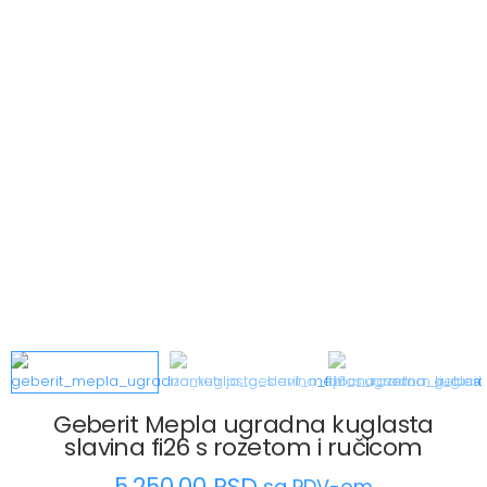
Geberit Mepla ugradna kuglasta
slavina fi26 s rozetom i ručicom
5,250.00
RSD
sa PDV-om