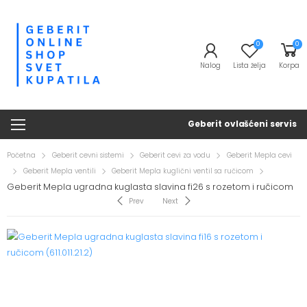
0
0
Nalog
Lista želja
Korpa
Geberit ovlašćeni servis
Početna
Geberit cevni sistemi
Geberit cevi za vodu
Geberit Mepla cevi
Geberit Mepla ventili
Geberit Mepla kuglični ventil sa ručicom
Geberit Mepla ugradna kuglasta slavina fi26 s rozetom i ručicom
Prev
Next