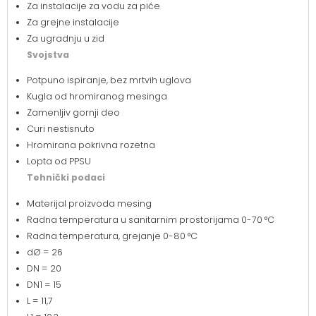
Za instalacije za vodu za piće
Za grejne instalacije
Za ugradnju u zid
Svojstva
Potpuno ispiranje, bez mrtvih uglova
Kugla od hromiranog mesinga
Zamenljiv gornji deo
Curi nestisnuto
Hromirana pokrivna rozetna
Lopta od PPSU
Tehnički podaci
Materijal proizvoda mesing
Radna temperatura u sanitarnim prostorijama 0-70 °C
Radna temperatura, grejanje 0-80 °C
dØ = 26
DN = 20
DN1 = 15
L = 11,7