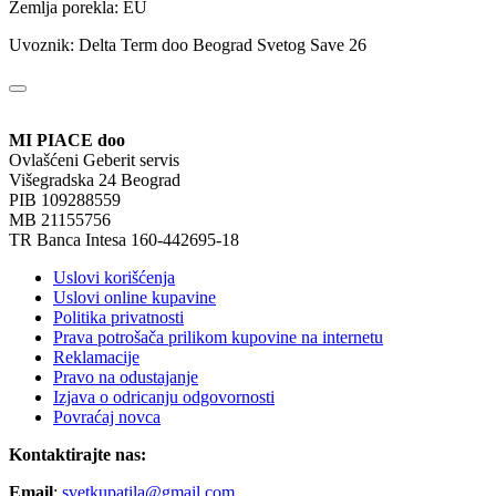
Zemlja porekla: EU
Uvoznik: Delta Term doo Beograd Svetog Save 26
MI PIACE doo
Ovlašćeni Geberit servis
Višegradska 24 Beograd
PIB 109288559
MB 21155756
TR Banca Intesa 160-442695-18
Uslovi korišćenja
Uslovi online kupavine
Politika privatnosti
Prava potrošača prilikom kupovine na internetu
Reklamacije
Pravo na odustajanje
Izjava o odricanju odgovornosti
Povraćaj novca
Kontaktirajte nas:
Email
:
svetkupatila@gmail.com