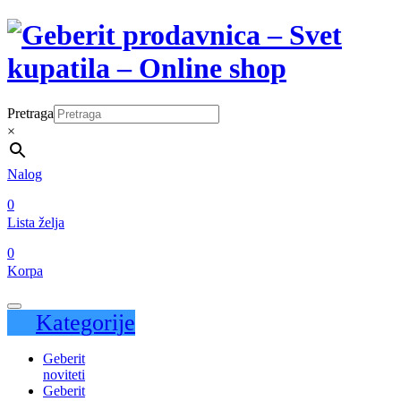
Pretraga
×
Nalog
0
Lista želja
0
Korpa
Kategorije
Geberit
noviteti
Geberit