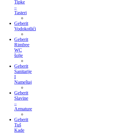
Tipke
–
Tasteri
Geberit
Vodokotlići
Geberit
Rimfree
WC
šolje
Geberit
Sanitarije
I
Nameštaj
Geberit
Slavine
–
Armature
Geberit
Tuš
Kade