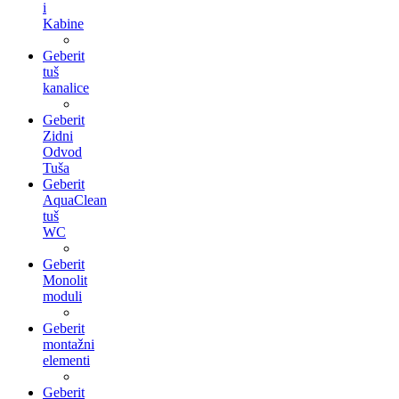
i
Kabine
Geberit
tuš
kanalice
Geberit
Zidni
Odvod
Tuša
Geberit
AquaClean
tuš
WC
Geberit
Monolit
moduli
Geberit
montažni
elementi
Geberit