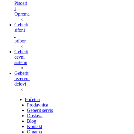
Pisoari
I
Oprema
Geberit
sifoni
i
pribor
Geberit
cevni
sistemi
Geberit
rezervni
delovi
Početna
Prodavnica
Geberit servis
Dostava
Blog
Kontakt
O nama