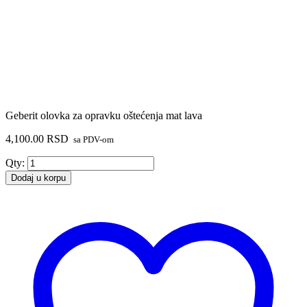
Geberit olovka za opravku oštećenja mat lava
4,100.00
RSD
sa PDV-om
Geberit
Qty:
olovka
Dodaj u korpu
za
opravku
oštećenja
mat
lava
količina