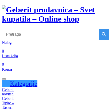
Nalog
0
Lista želja
0
Korpa
Kategorije
Geberit
noviteti
Geberit
Tipke –
Tasteri