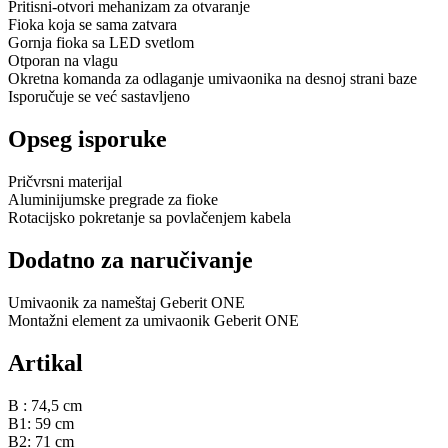
Pritisni-otvori mehanizam za otvaranje
Fioka koja se sama zatvara
Gornja fioka sa LED svetlom
Otporan na vlagu
Okretna komanda za odlaganje umivaonika na desnoj strani baze
Isporučuje se već sastavljeno
Opseg isporuke
Pričvrsni materijal
Aluminijumske pregrade za fioke
Rotacijsko pokretanje sa povlačenjem kabela
Dodatno za naručivanje
Umivaonik za nameštaj Geberit ONE
Montažni element za umivaonik Geberit ONE
Artikal
B : 74,5 cm
B1: 59 cm
B2: 71 cm