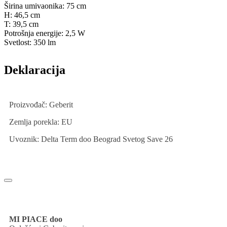
Širina umivaonika: 75 cm
H: 46,5 cm
T: 39,5 cm
Potrošnja energije: 2,5 W
Svetlost: 350 lm
Deklaracija
Proizvođač: Geberit
Zemlja porekla: EU
Uvoznik: Delta Term doo Beograd Svetog Save 26
MI PIACE doo