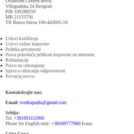
Ovlašćeni Geberit servis
Višegradska 24 Beograd
PIB 109288559
MB 21155756
TR Banca Intesa 160-442695-18
Uslovi korišćenja
Uslovi online kupavine
Politika privatnosti
Prava potrošača prilikom kupovine na internetu
Reklamacije
Pravo na odustajanje
Izjava o odricanju odgovornosti
Povraćaj novca
Kontaktirajte nas:
Email
:
svetkupatila@gmail.com
Srbija:
Tel.
+381691111960
Phone for English only:
+38169777960
Ivana
Crna Gora: