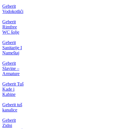
Geberit
Vodokotlići
Geberit
Rimfree
WC šolje
Geberit
Sanitarije I
Nameštaj
Geberit
Slavine –
Armature
Geberit Tuš
Kade i
Kabine
Geberit tuš
kanalice
Geberit
Zidni