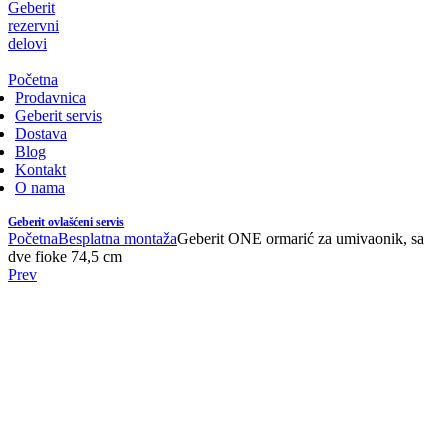
Geberit
rezervni
delovi
Početna
Prodavnica
Geberit servis
Dostava
Blog
Kontakt
O nama
Geberit ovlašćeni servis
Početna
Besplatna montaža
Geberit ONE ormarić za umivaonik, sa
dve fioke 74,5 cm
Prev