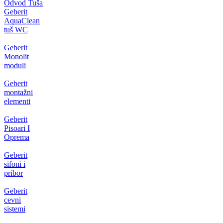
Odvod Tuša
Geberit
AquaClean
tuš WC
Geberit
Monolit
moduli
Geberit
montažni
elementi
Geberit
Pisoari I
Oprema
Geberit
sifoni i
pribor
Geberit
cevni
sistemi