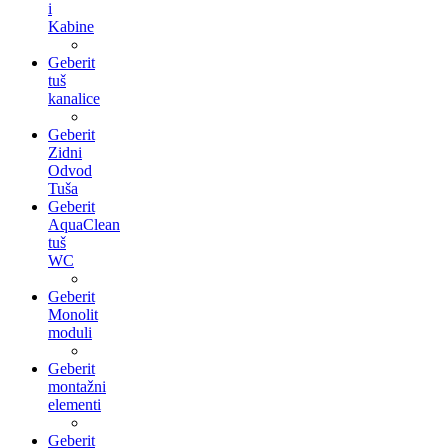
i
Kabine
Geberit
tuš
kanalice
Geberit
Zidni
Odvod
Tuša
Geberit
AquaClean
tuš
WC
Geberit
Monolit
moduli
Geberit
montažni
elementi
Geberit