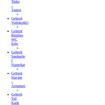
Tipke
–
Tasteri
Geberit
Vodokotlići
Geberit
Rimfree
WC
šolje
Geberit
Sanitarije
I
Nameštaj
Geberit
Slavine
–
Armature
Geberit
Tuš
Kade