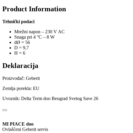
Product Information
Tehnički podaci
Mrežni napon – 230 V AC
Snaga pri 4 °C – 8 W
dØ = 56
D = 9,7
H = 6
Deklaracija
Proizvođač: Geberit
Zemlja porekla: EU
Uvoznik: Delta Term doo Beograd Svetog Save 26
MI PIACE doo
Ovlašćeni Geberit servis