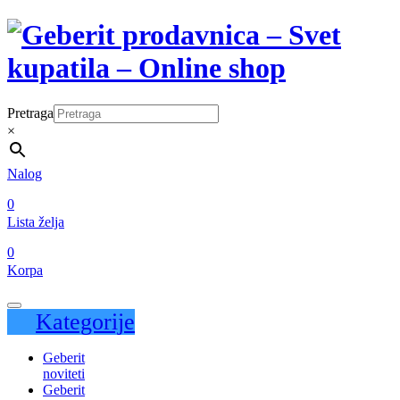
Pretraga
×
Nalog
0
Lista želja
0
Korpa
Kategorije
Geberit
noviteti
Geberit