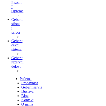
Pisoari
I
Oprema
Geberit
sifoni
i
pribor
Geberit
cevni
sistemi
Geberit
rezervni
delovi
Početna
Prodavnica
Geberit servis
Dostava
Blog
Kontakt
O nama