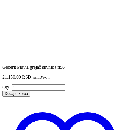
Geberit Pluvia grejač slivnika fi56
21,150.00
RSD
sa PDV-om
Geberit
Qty:
Pluvia
Dodaj u korpu
grejač
slivnika
fi56
količina