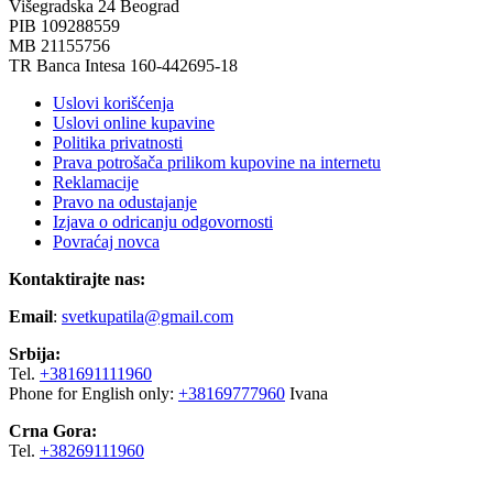
Višegradska 24 Beograd
PIB 109288559
MB 21155756
TR Banca Intesa 160-442695-18
Uslovi korišćenja
Uslovi online kupavine
Politika privatnosti
Prava potrošača prilikom kupovine na internetu
Reklamacije
Pravo na odustajanje
Izjava o odricanju odgovornosti
Povraćaj novca
Kontaktirajte nas:
Email
:
svetkupatila@gmail.com
Srbija:
Tel.
+381691111960
Phone for English only:
+38169777960
Ivana
Crna Gora:
Tel.
+38269111960