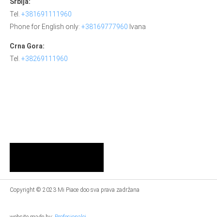
Srbija:
Tel.
+381691111960
Phone for English only:
+38169777960
Ivana
Crna Gora:
Tel.
+38269111960
Copyright © 2023 Mi Piace doo sva prava zadržana
website made by:
Profesionalci