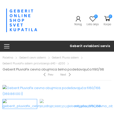
0
0
Nalog
Lista želja
Korpa
Geberit ovlašćeni servis
Početna
Geberit cevni sistemi
Geberit Pluvia sistem
Geberit PluviaFix sistem pričvršćenja d40 - d200
Geberit PluviaFix cevna obujmica šelna podešavajuća fi90/98
Prev
Next