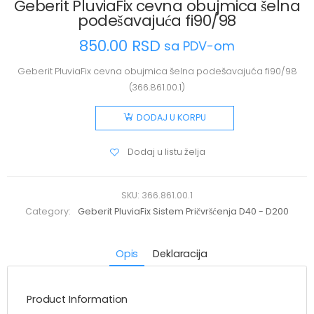
Geberit PluviaFix cevna obujmica šelna
podešavajuća fi90/98
850.00
RSD
sa PDV-om
Geberit PluviaFix cevna obujmica šelna podešavajuća fi90/98
(366.861.00.1)
DODAJ U KORPU
Dodaj u listu želja
SKU:
366.861.00.1
Category:
Geberit PluviaFix Sistem Pričvršćenja D40 - D200
Opis
Deklaracija
Product Information