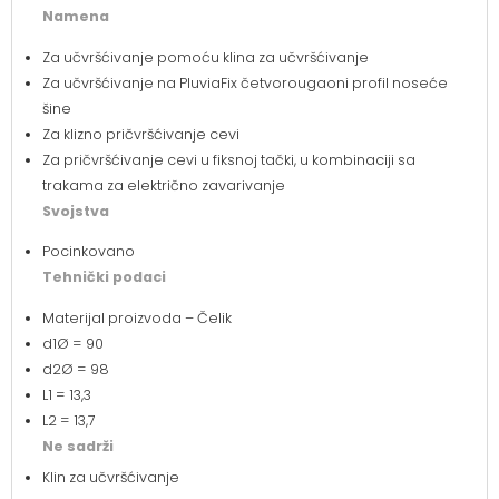
Namena
Za učvršćivanje pomoću klina za učvršćivanje
Za učvršćivanje na PluviaFix četvorougaoni profil noseće
šine
Za klizno pričvršćivanje cevi
Za pričvršćivanje cevi u fiksnoj tački, u kombinaciji sa
trakama za električno zavarivanje
Svojstva
Pocinkovano
Tehnički podaci
Materijal proizvoda – Čelik
d1Ø = 90
d2Ø = 98
L1 = 13,3
L2 = 13,7
Ne sadrži
Klin za učvršćivanje