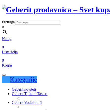
Pretraga
×
Nalog
0
Lista želja
0
Korpa
Kategorije
Geberit noviteti
Geberit Tipke – Tasteri
Geberit Vodokotlići