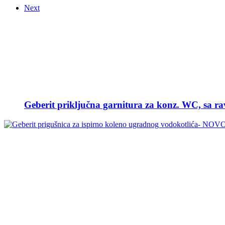
Next
Geberit priključna garnitura za konz. WC, sa r