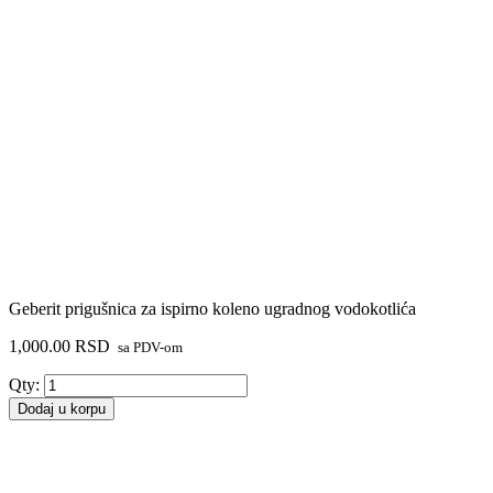
Geberit prigušnica za ispirno koleno ugradnog vodokotlića
1,000.00
RSD
sa PDV-om
Geberit
Qty:
prigušnica
Dodaj u korpu
za
ispirno
koleno
ugradnog