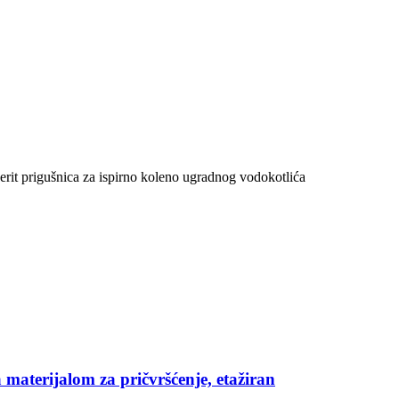
rit prigušnica za ispirno koleno ugradnog vodokotlića
 materijalom za pričvršćenje, etažiran