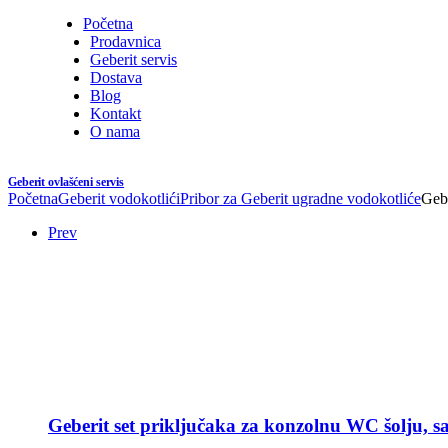
Početna
Prodavnica
Geberit servis
Dostava
Blog
Kontakt
O nama
Geberit ovlašćeni servis
Početna
Geberit vodokotlići
Pribor za Geberit ugradne vodokotliće
Gebe
Prev
Geberit set priključaka za konzolnu WC šolju, sa