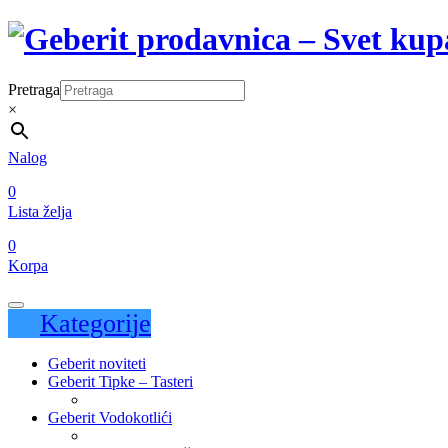
Pretraga
×
Nalog
0
Lista želja
0
Korpa
Kategorije
Geberit noviteti
Geberit Tipke – Tasteri
Geberit Vodokotlići