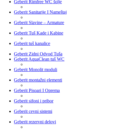
Geberit Rimfree WC šolje
Geberit Sanitarije I Nameštaj
Geberit Slavine – Armature
Geberit Tuš Kade i Kabine
Geberit tuš kanalice
Geberit Zidni Odvod Tuša
Geberit AquaClean tuš WC
Geberit Monolit moduli
Geberit montažni elementi
Geberit Pisoari I Oprema
Geberit sifoni i pribor
Geberit cevni sistemi
Geberit rezervni delovi