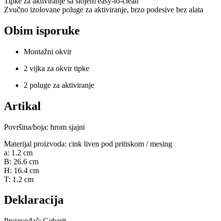
Tipke za aktiviranje sa slojem easy-to-clean
Zvučno izolovane poluge za aktiviranje, brzo podesive bez alata
Obim isporuke
Montažni okvir
2 vijka za okvir tipke
2 poluge za aktiviranje
Artikal
Površina/boja: hrom sjajni
Materijal proizvoda: cink liven pod pritiskom / mesing
a: 1.2 cm
B: 26.6 cm
H: 16.4 cm
T: 1.2 cm
Deklaracija
Proizvođač: Geberit