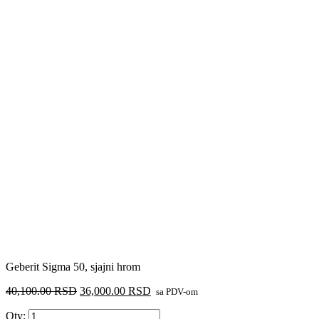
Geberit Sigma 50, sjajni hrom
Originalna
Trenutna
40,100.00
RSD
36,000.00
RSD
sa PDV-om
cena
cena
Geberit
Qty:
je
je: