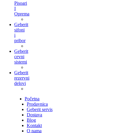
Pisoari
I
Oprema
Geberit
sifoni
i
pribor
Geberit
cevni
sistemi
Geberit
rezervni
delovi
Početna
Prodavnica
Geberit servis
Dostava
Blog
Kontakt
O nama