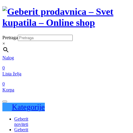
Pretraga
×
Nalog
0
Lista želja
0
Korpa
Kategorije
Geberit
noviteti
Geberit