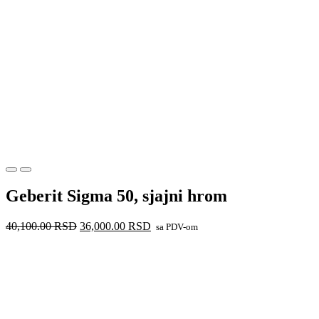
Geberit Sigma 50, sjajni hrom
Originalna
Trenutna
40,100.00
RSD
36,000.00
RSD
sa PDV-om
cena
cena
je
je:
bila:
36,000.00 RSD.
40,100.00 RSD.