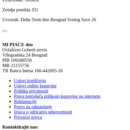
Zemlja porekla: EU
Uvoznik: Delta Term doo Beograd Svetog Save 26
MI PIACE doo
Ovlašćeni Geberit servis
Višegradska 24 Beograd
PIB 109288559
MB 21155756
TR Banca Intesa 160-442695-18
Uslovi korišćenja
Uslovi online kupavine
Politika privatnosti
Prava potrošača prilikom kupovine na internetu
Reklamacije
Pravo na odustajanje
Izjava o odricanju odgovornosti
Povraćaj novca
Kontaktirajte nas: