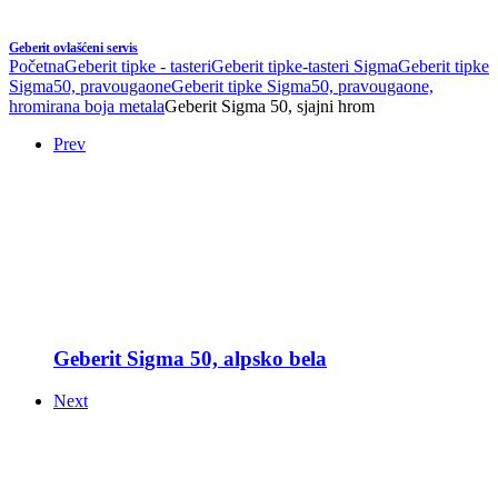
Geberit ovlašćeni servis
Početna
Geberit tipke - tasteri
Geberit tipke-tasteri Sigma
Geberit tipke
Sigma50, pravougaone
Geberit tipke Sigma50, pravougaone,
hromirana boja metala
Geberit Sigma 50, sjajni hrom
Prev
Geberit Sigma 50, alpsko bela
Next