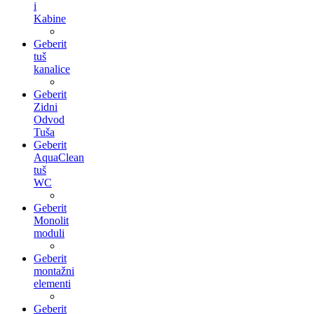
i
Kabine
Geberit
tuš
kanalice
Geberit
Zidni
Odvod
Tuša
Geberit
AquaClean
tuš
WC
Geberit
Monolit
moduli
Geberit
montažni
elementi
Geberit