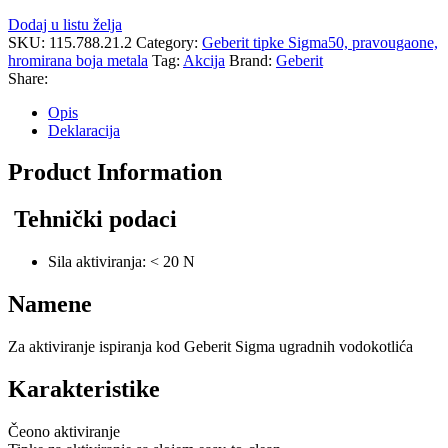
Dodaj u listu želja
SKU:
115.788.21.2
Category:
Geberit tipke Sigma50, pravougaone,
hromirana boja metala
Tag:
Akcija
Brand:
Geberit
Share:
Opis
Deklaracija
Product Information
Tehnički podaci
Sila aktiviranja: < 20 N
Namene
Za aktiviranje ispiranja kod Geberit Sigma ugradnih vodokotlića
Karakteristike
Čeono aktiviranje