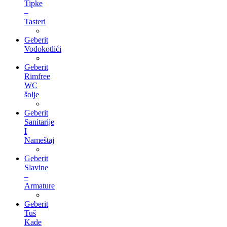
Tipke
–
Tasteri
Geberit
Vodokotlići
Geberit
Rimfree
WC
šolje
Geberit
Sanitarije
I
Nameštaj
Geberit
Slavine
–
Armature
Geberit
Tuš
Kade