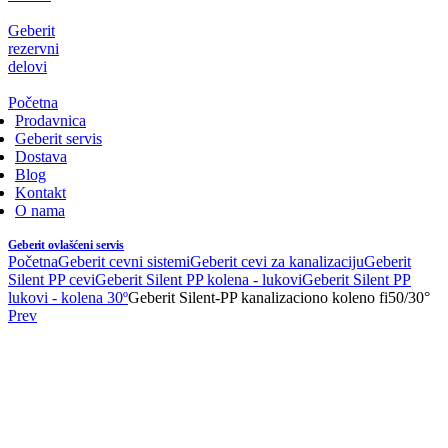
Geberit
rezervni
delovi
Početna
Prodavnica
Geberit servis
Dostava
Blog
Kontakt
O nama
Geberit ovlašćeni servis
Početna
Geberit cevni sistemi
Geberit cevi za kanalizaciju
Geberit
Silent PP cevi
Geberit Silent PP kolena - lukovi
Geberit Silent PP
lukovi - kolena 30º
Geberit Silent-PP kanalizaciono koleno fi50/30°
Prev