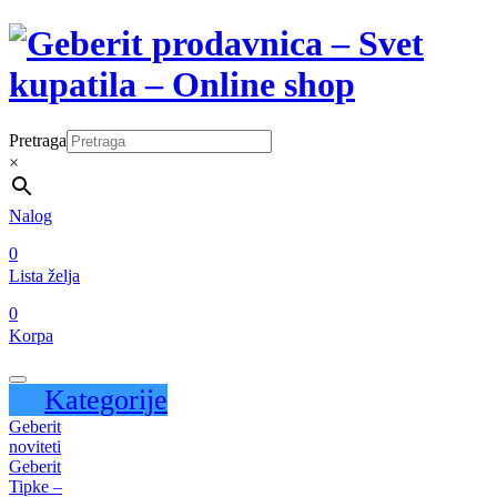
Pretraga
×
Nalog
0
Lista želja
0
Korpa
Kategorije
Geberit
noviteti
Geberit
Tipke –