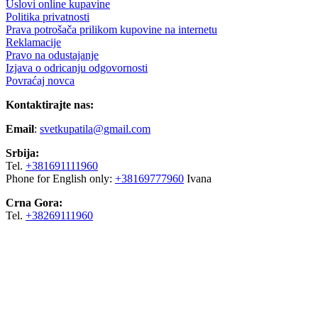
Uslovi online kupavine
Politika privatnosti
Prava potrošača prilikom kupovine na internetu
Reklamacije
Pravo na odustajanje
Izjava o odricanju odgovornosti
Povraćaj novca
Kontaktirajte nas:
Email
:
svetkupatila@gmail.com
Srbija:
Tel.
+381691111960
Phone for English only:
+38169777960
Ivana
Crna Gora:
Tel.
+38269111960