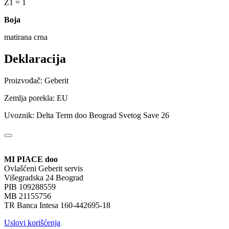
Z1 = 1
Boja
matirana crna
Deklaracija
Proizvođač: Geberit
Zemlja porekla: EU
Uvoznik: Delta Term doo Beograd Svetog Save 26
MI PIACE doo
Ovlašćeni Geberit servis
Višegradska 24 Beograd
PIB 109288559
MB 21155756
TR Banca Intesa 160-442695-18
Uslovi korišćenja