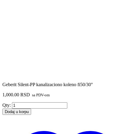
Geberit Silent-PP kanalizaciono koleno fi50/30°
1,000.00
RSD
sa PDV-om
Geberit
Qty:
Silent-
Dodaj u korpu
PP
kanalizaciono
koleno
fi50/30°