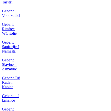
Tasteri
Geberit
Vodokotlići
Geberit
Rimfree
WC šolje
Geberit
Sanitarije I
Nameštaj
Geberit
Slavine –
Armature
Geberit Tuš
Kade i
Kabine
Geberit tuš
kanalice
Geberit