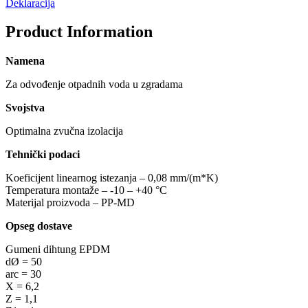
Deklaracija
Product Information
Namena
Za odvođenje otpadnih voda u zgradama
Svojstva
Optimalna zvučna izolacija
Tehnički podaci
Koeficijent linearnog istezanja – 0,08 mm/(m*K)
Temperatura montaže – -10 – +40 °C
Materijal proizvoda – PP-MD
Opseg dostave
Gumeni dihtung EPDM
dØ = 50
arc = 30
X = 6,2
Z = 1,1