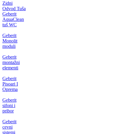
Zidni
Odvod Tuša
Geberit
AquaClean
tuš WC
Geberit
Monolit
moduli
Geberit
montažni
elementi
Geberit
Pisoari I
Oprema
Geberit
sifoni i
pribor
Geberit
cevni
sistemi