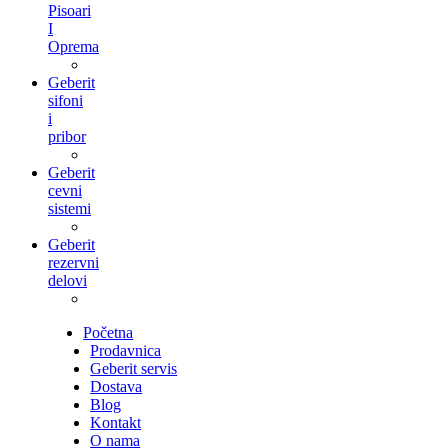
Pisoari
I
Oprema
Geberit
sifoni
i
pribor
Geberit
cevni
sistemi
Geberit
rezervni
delovi
Početna
Prodavnica
Geberit servis
Dostava
Blog
Kontakt
O nama