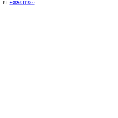
Tel.
+38269111960