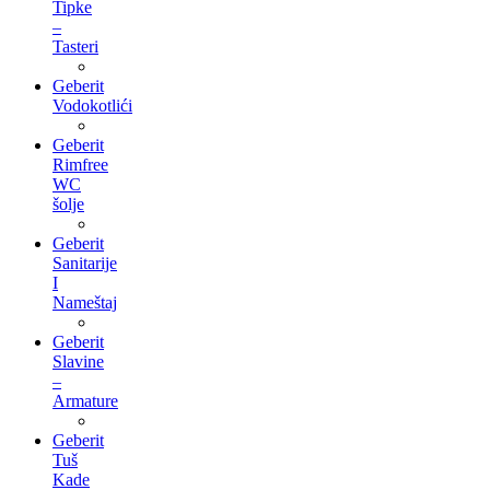
Tipke
–
Tasteri
Geberit
Vodokotlići
Geberit
Rimfree
WC
šolje
Geberit
Sanitarije
I
Nameštaj
Geberit
Slavine
–
Armature
Geberit
Tuš
Kade