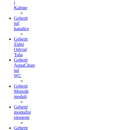
i
Kabine
Geberit
tuš
kanalice
Geberit
Zidni
Odvod
Tuša
Geberit
AquaClean
tuš
WC
Geberit
Monolit
moduli
Geberit
montažni
elementi
Geberit