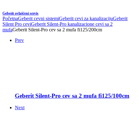
Geberit ovlašćeni servis
Početna
Geberit cevni sistemi
Geberit cevi za kanalizaciju
Geberit
Silent Pro cevi
Geberit Silent-Pro kanalizacione cevi sa 2
mufa
Geberit Silent-Pro cev sa 2 mufa fi125/200cm
Prev
Geberit Silent-Pro cev sa 2 mufa fi125/100cm
Next