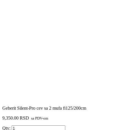
Geberit Silent-Pro cev sa 2 mufa fi125/200cm
9,350.00
RSD
sa PDV-om
Geberit
Qty: