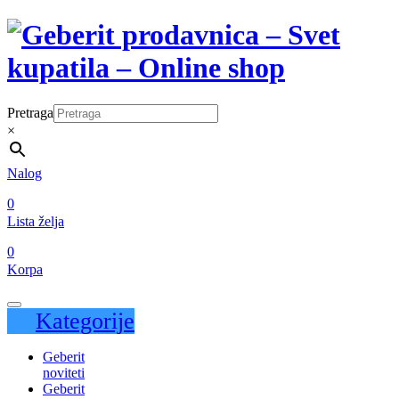
Pretraga
×
Nalog
0
Lista želja
0
Korpa
Kategorije
Geberit
noviteti
Geberit