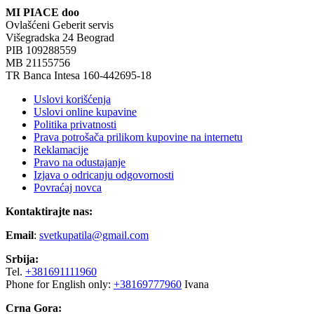
MI PIACE doo
Ovlašćeni Geberit servis
Višegradska 24 Beograd
PIB 109288559
MB 21155756
TR Banca Intesa 160-442695-18
Uslovi korišćenja
Uslovi online kupavine
Politika privatnosti
Prava potrošača prilikom kupovine na internetu
Reklamacije
Pravo na odustajanje
Izjava o odricanju odgovornosti
Povraćaj novca
Kontaktirajte nas:
Email
:
svetkupatila@gmail.com
Srbija:
Tel.
+381691111960
Phone for English only:
+38169777960
Ivana
Crna Gora: