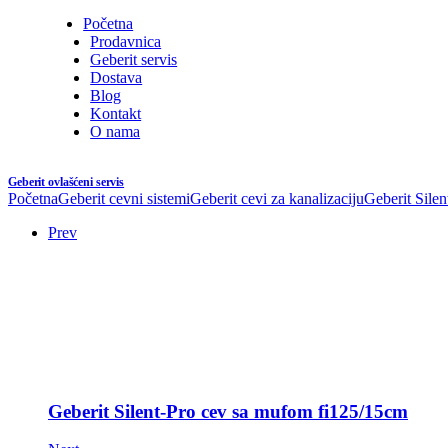
Početna
Prodavnica
Geberit servis
Dostava
Blog
Kontakt
O nama
Geberit ovlašćeni servis
Početna
Geberit cevni sistemi
Geberit cevi za kanalizaciju
Geberit Silen
Prev
Geberit Silent-Pro cev sa mufom fi125/15cm