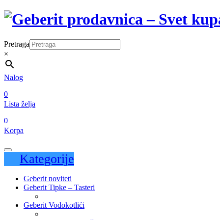
Pretraga
×
Nalog
0
Lista želja
0
Korpa
Kategorije
Geberit noviteti
Geberit Tipke – Tasteri
Geberit Vodokotlići