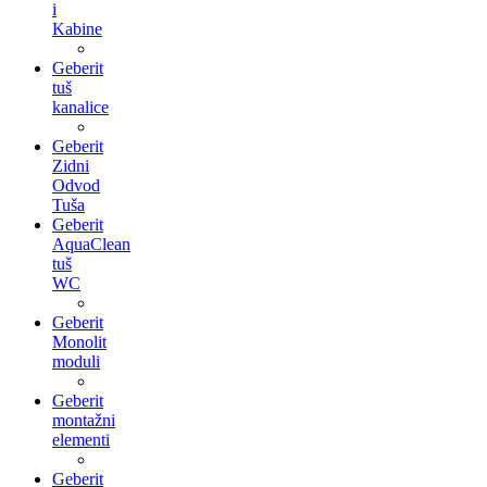
i
Kabine
Geberit
tuš
kanalice
Geberit
Zidni
Odvod
Tuša
Geberit
AquaClean
tuš
WC
Geberit
Monolit
moduli
Geberit
montažni
elementi
Geberit