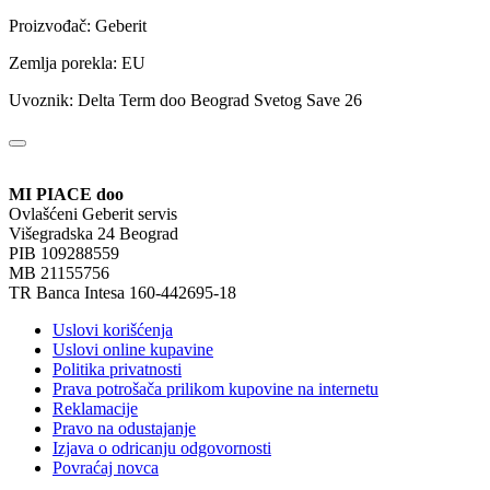
Proizvođač: Geberit
Zemlja porekla: EU
Uvoznik: Delta Term doo Beograd Svetog Save 26
MI PIACE doo
Ovlašćeni Geberit servis
Višegradska 24 Beograd
PIB 109288559
MB 21155756
TR Banca Intesa 160-442695-18
Uslovi korišćenja
Uslovi online kupavine
Politika privatnosti
Prava potrošača prilikom kupovine na internetu
Reklamacije
Pravo na odustajanje
Izjava o odricanju odgovornosti
Povraćaj novca