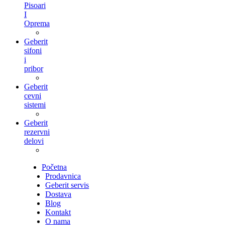
Pisoari
I
Oprema
Geberit
sifoni
i
pribor
Geberit
cevni
sistemi
Geberit
rezervni
delovi
Početna
Prodavnica
Geberit servis
Dostava
Blog
Kontakt
O nama