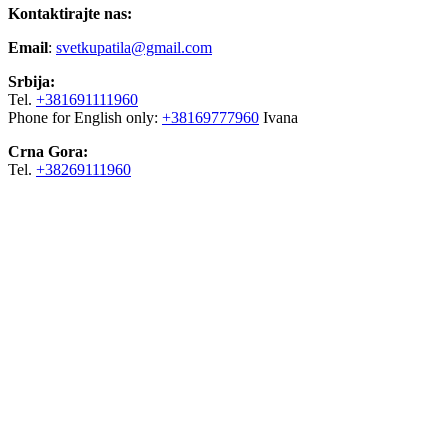
Kontaktirajte nas:
Email
:
svetkupatila@gmail.com
Srbija:
Tel.
+381691111960
Phone for English only:
+38169777960
Ivana
Crna Gora:
Tel.
+38269111960