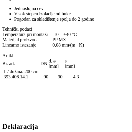
Jednoslojna cev
Visok stepen izolacije od buke
Pogodan za skladištenje spolja do 2 godine
Tehnički podaci
Temperatura pri montaži
-10 – +40 °C
Materijal proizvoda
PP MX
Linearno istezanje
0,08 mm/(m · K)
Artikl
d, ø
s
Br. art.
DN
[mm]
[mm]
L / dužina: 200 cm
393.406.14.1 90 90 4,3
Deklaracija