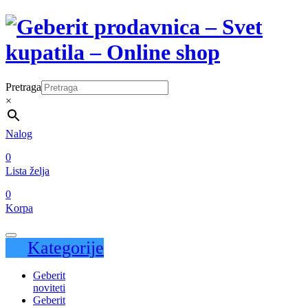
Pretraga
×
Nalog
0
Lista želja
0
Korpa
Kategorije
Geberit
noviteti
Geberit