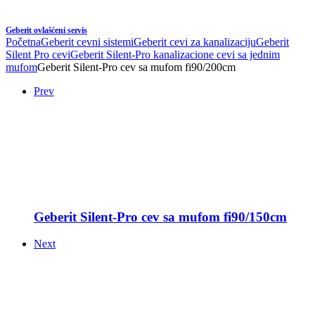
Geberit ovlašćeni servis
Početna
Geberit cevni sistemi
Geberit cevi za kanalizaciju
Geberit
Silent Pro cevi
Geberit Silent-Pro kanalizacione cevi sa jednim
mufom
Geberit Silent-Pro cev sa mufom fi90/200cm
Prev
Geberit Silent-Pro cev sa mufom fi90/150cm
Next