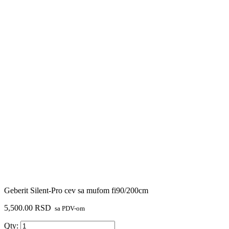
Geberit Silent-Pro cev sa mufom fi90/200cm
5,500.00
RSD
sa PDV-om
Geberit
Qty: