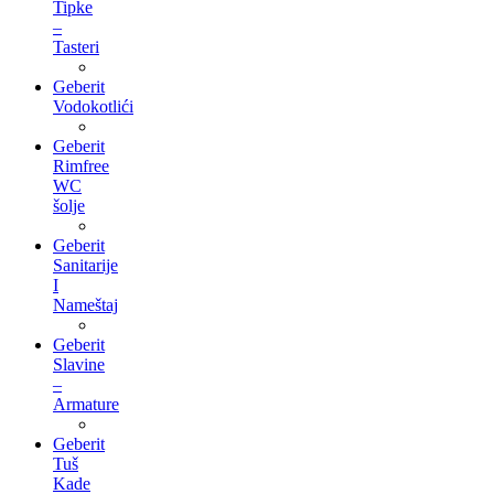
Tipke
–
Tasteri
Geberit
Vodokotlići
Geberit
Rimfree
WC
šolje
Geberit
Sanitarije
I
Nameštaj
Geberit
Slavine
–
Armature
Geberit
Tuš
Kade