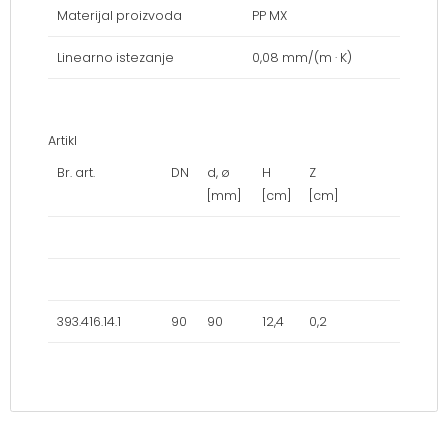
Materijal proizvoda
PP MX
Linearno istezanje
0,08 mm/(m · K)
Artikl
Br. art.
DN
d, ø
H
Z
[mm]
[cm]
[cm]
393.416.14.1
90
90
12,4
0,2