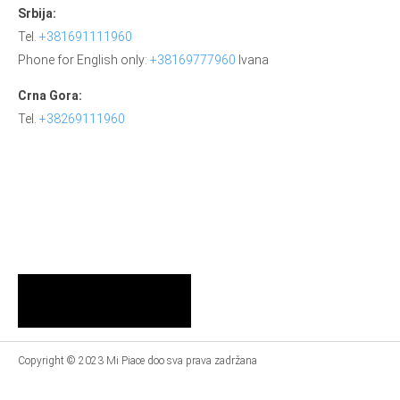
Srbija:
Tel.
+381691111960
Phone for English only:
+38169777960
Ivana
Crna Gora:
Tel.
+38269111960
Copyright © 2023 Mi Piace doo sva prava zadržana