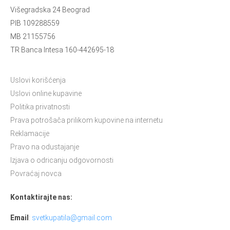
Višegradska 24 Beograd
PIB 109288559
MB 21155756
TR Banca Intesa 160-442695-18
Uslovi korišćenja
Uslovi online kupavine
Politika privatnosti
Prava potrošača prilikom kupovine na internetu
Reklamacije
Pravo na odustajanje
Izjava o odricanju odgovornosti
Povraćaj novca
Kontaktirajte nas:
Email
:
svetkupatila@gmail.com