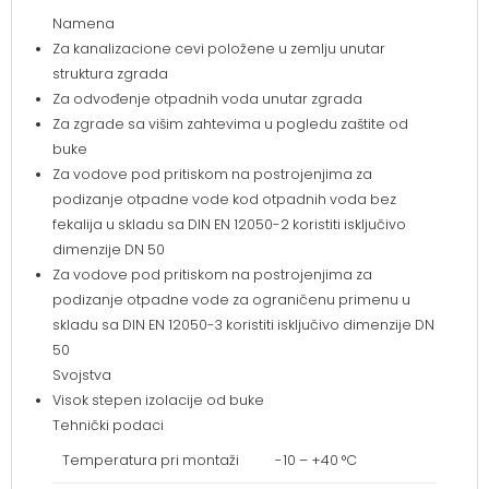
Namena
Za kanalizacione cevi položene u zemlju unutar
struktura zgrada
Za odvođenje otpadnih voda unutar zgrada
Za zgrade sa višim zahtevima u pogledu zaštite od
buke
Za vodove pod pritiskom na postrojenjima za
podizanje otpadne vode kod otpadnih voda bez
fekalija u skladu sa DIN EN 12050-2 koristiti isključivo
dimenzije DN 50
Za vodove pod pritiskom na postrojenjima za
podizanje otpadne vode za ograničenu primenu u
skladu sa DIN EN 12050-3 koristiti isključivo dimenzije DN
50
Svojstva
Visok stepen izolacije od buke
Tehnički podaci
Temperatura pri montaži
-10 – +40 °C