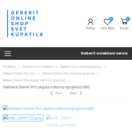
0
0
Nalog
Lista želja
Korpa
Geberit ovlašćeni servis
Početna
Geberit cevni sistemi
Geberit cevi za kanalizaciju
Geberit Silent Pro cevi
Geberit Silent-Pro natične spojnice
Geberit Silent-Pro dupla natična spojnica
Geberit Silent-Pro dupla natična spojnica fi90
Prev
Next