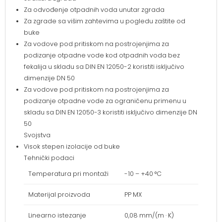
Za odvođenje otpadnih voda unutar zgrada
Za zgrade sa višim zahtevima u pogledu zaštite od
buke
Za vodove pod pritiskom na postrojenjima za
podizanje otpadne vode kod otpadnih voda bez
fekalija u skladu sa DIN EN 12050-2 koristiti isključivo
dimenzije DN 50
Za vodove pod pritiskom na postrojenjima za
podizanje otpadne vode za ograničenu primenu u
skladu sa DIN EN 12050-3 koristiti isključivo dimenzije DN
50
Svojstva
Visok stepen izolacije od buke
Tehnički podaci
Temperatura pri montaži
-10 – +40 °C
Materijal proizvoda
PP MX
Linearno istezanje
0,08 mm/(m · K)