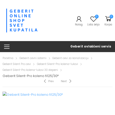
0
0
Nalog
Lista želja
Korpa
Geberit ovlašćeni servis
Početna
Geberit cevni sistemi
Geberit cevi za kanalizaciju
Geberit Silent Pro cevi
Geberit Silent-Pro kolena-lukovi
Geberit Silent-Pro kolena-lukovi 30 stepeni
Geberit Silent-Pro koleno fi125/30°
Prev
Next