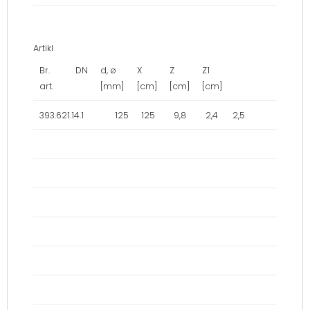
Artikl
Br.
DN
d, ø
X
Z
Z1
art.
[mm]
[cm]
[cm]
[cm]
393.621.14.1 125 125 9,8 2,4 2,5