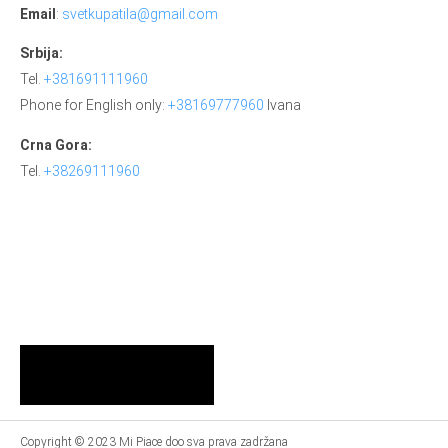
Email
:
svetkupatila@gmail.com
Srbija:
Tel.
+381691111960
Phone for English only:
+38169777960
Ivana
Crna Gora:
Tel.
+38269111960
Copyright © 2023 Mi Piace doo sva prava zadržana