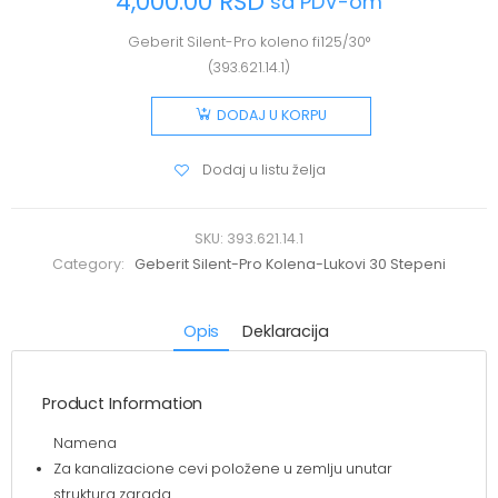
4,000.00
RSD
sa PDV-om
Geberit Silent-Pro koleno fi125/30°
(393.621.14.1)
DODAJ U KORPU
Dodaj u listu želja
SKU:
393.621.14.1
Category:
Geberit Silent-Pro Kolena-Lukovi 30 Stepeni
Opis
Deklaracija
Product Information
Namena
Za kanalizacione cevi položene u zemlju unutar
struktura zgrada