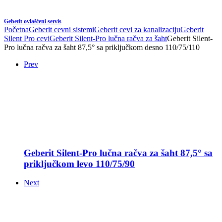
Geberit ovlašćeni servis
Početna
Geberit cevni sistemi
Geberit cevi za kanalizaciju
Geberit
Silent Pro cevi
Geberit Silent-Pro lučna račva za šaht
Geberit Silent-
Pro lučna račva za šaht 87,5° sa priključkom desno 110/75/110
Prev
Geberit Silent-Pro lučna račva za šaht 87,5° sa
priključkom levo 110/75/90
Next