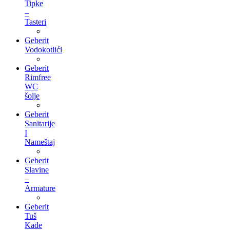
Tipke
–
Tasteri
Geberit
Vodokotlići
Geberit
Rimfree
WC
šolje
Geberit
Sanitarije
I
Nameštaj
Geberit
Slavine
–
Armature
Geberit
Tuš
Kade