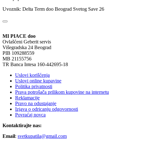
Uvoznik: Delta Term doo Beograd Svetog Save 26
MI PIACE doo
Ovlašćeni Geberit servis
Višegradska 24 Beograd
PIB 109288559
MB 21155756
TR Banca Intesa 160-442695-18
Uslovi korišćenja
Uslovi online kupavine
Politika privatnosti
Prava potrošača prilikom kupovine na internetu
Reklamacije
Pravo na odustajanje
Izjava o odricanju odgovornosti
Povraćaj novca
Kontaktirajte nas:
Email
:
svetkupatila@gmail.com