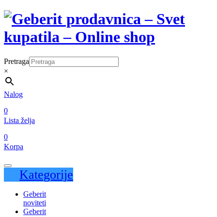
Pretraga
×
Nalog
0
Lista želja
0
Korpa
Kategorije
Geberit
noviteti
Geberit