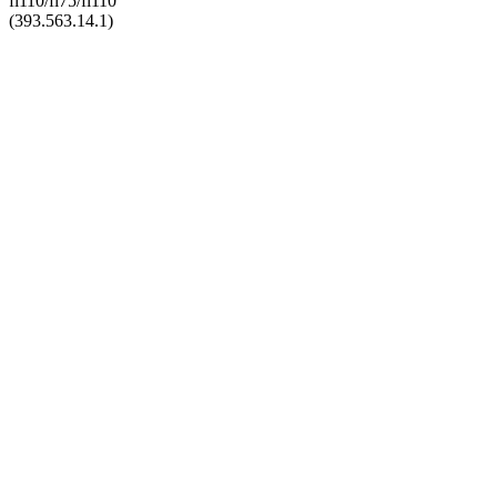
fi110/fi75/fi110
(393.563.14.1)