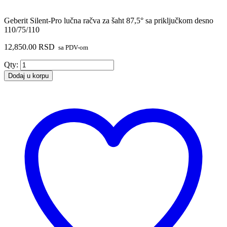
Geberit Silent-Pro lučna račva za šaht 87,5° sa priključkom desno
110/75/110
12,850.00
RSD
sa PDV-om
Geberit
Qty:
Silent-
Dodaj u korpu
Pro
lučna
račva
za
šaht
87,5°
sa
priključkom
desno
110/75/110
količina