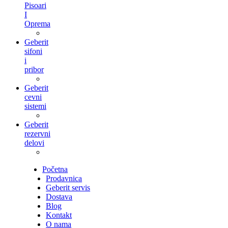
Pisoari
I
Oprema
Geberit
sifoni
i
pribor
Geberit
cevni
sistemi
Geberit
rezervni
delovi
Početna
Prodavnica
Geberit servis
Dostava
Blog
Kontakt
O nama