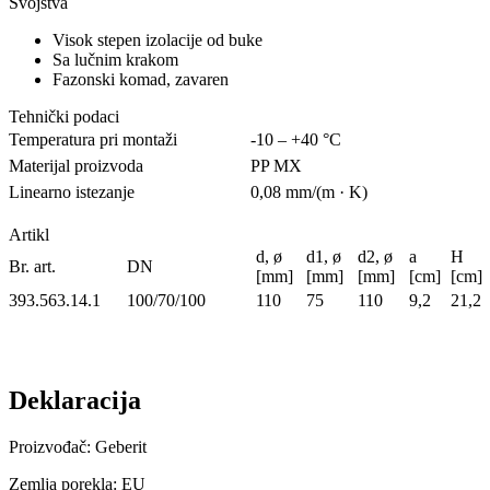
Svojstva
Visok stepen izolacije od buke
Sa lučnim krakom
Fazonski komad, zavaren
Tehnički podaci
Temperatura pri montaži
-10 – +40 °C
Materijal proizvoda
PP MX
Linearno istezanje
0,08 mm/(m · K)
Artikl
d, ø
d1, ø
d2, ø
a
H
Br. art.
DN
[mm]
[mm]
[mm]
[cm]
[cm]
393.563.14.1
100/70/100
110
75
110
9,2
21,2
Deklaracija
Proizvođač: Geberit
Zemlja porekla: EU