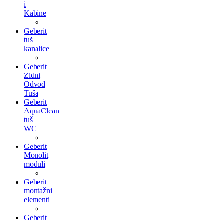
i
Kabine
Geberit
tuš
kanalice
Geberit
Zidni
Odvod
Tuša
Geberit
AquaClean
tuš
WC
Geberit
Monolit
moduli
Geberit
montažni
elementi
Geberit