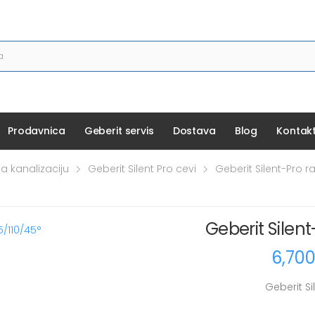
Prodavnica
Geberit servis
Dostava
Blog
Kontak
za kanalizaciju
Geberit Silent Pro cevi
Geberit Silent-Pro r
Geberit Silen
6,70
Geberit Si