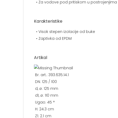
• Za vodove pod pritiskom u postrojenjima z
Karakteristike
• Visok stepen izolacije od buke
• Zaptivka od EPDM
Artikal
Br. art.: 393.635.14.1
DN: 125 / 100
d, ø: 125 mm
d1, ø: 110 mm
Ugao: 45 °
H: 24.3 cm
Z1: 2.1 cm