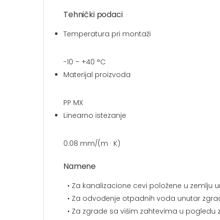
Tehnički podaci
Temperatura pri montaži
-10 – +40 °C
Materijal proizvoda
PP MX
Linearno istezanje
0.08 mm/(m · K)
Namene
• Za kanalizacione cevi položene u zemlju u
• Za odvođenje otpadnih voda unutar zgr
• Za zgrade sa višim zahtevima u pogledu z