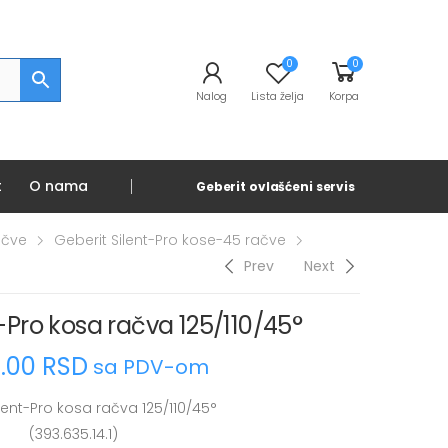
0
0
Nalog
Lista želja
Korpa
t
O nama
Geberit ovlašćeni servis
ačve
Geberit Silent-Pro kose-45 račve
Prev
Next
t-Pro kosa račva 125/110/45°
0.00
RSD
sa PDV-om
lent-Pro kosa račva 125/110/45°
(393.635.14.1)