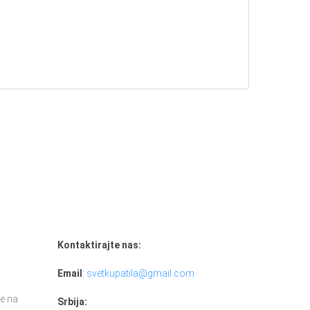
Kontaktirajte nas:
Email
:
svetkupatila@gmail.com
e na
Srbija: