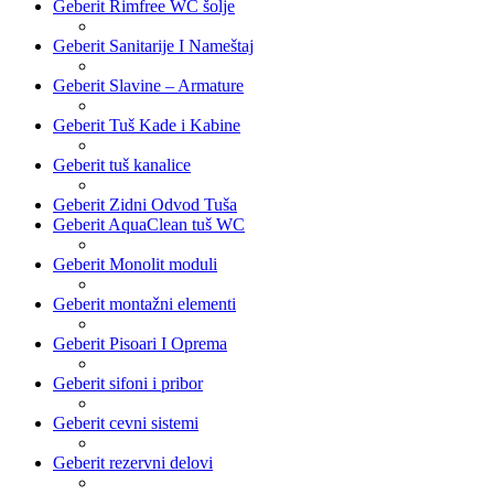
Geberit Rimfree WC šolje
Geberit Sanitarije I Nameštaj
Geberit Slavine – Armature
Geberit Tuš Kade i Kabine
Geberit tuš kanalice
Geberit Zidni Odvod Tuša
Geberit AquaClean tuš WC
Geberit Monolit moduli
Geberit montažni elementi
Geberit Pisoari I Oprema
Geberit sifoni i pribor
Geberit cevni sistemi
Geberit rezervni delovi