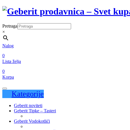
Pretraga
×
Nalog
0
Lista želja
0
Korpa
Kategorije
Geberit noviteti
Geberit Tipke – Tasteri
Geberit Vodokotlići