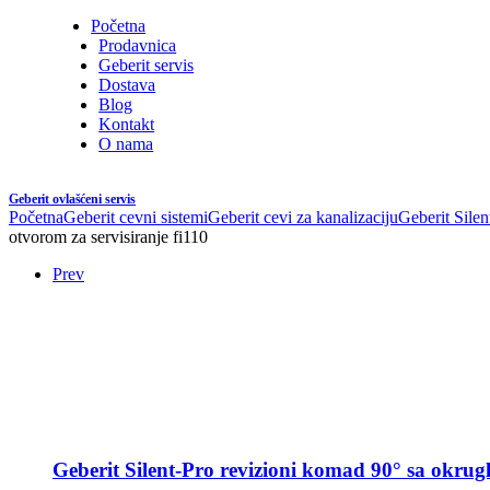
Početna
Prodavnica
Geberit servis
Dostava
Blog
Kontakt
O nama
Geberit ovlašćeni servis
Početna
Geberit cevni sistemi
Geberit cevi za kanalizaciju
Geberit Silen
otvorom za servisiranje fi110
Prev
Geberit Silent-Pro revizioni komad 90° sa okrugl