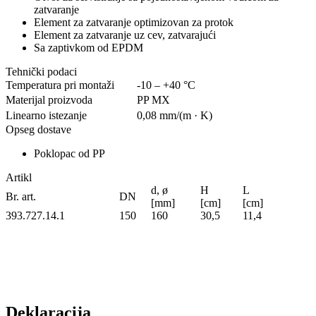
zatvaranje
Element za zatvaranje optimizovan za protok
Element za zatvaranje uz cev, zatvarajući
Sa zaptivkom od EPDM
Tehnički podaci
Temperatura pri montaži
-10 – +40 °C
Materijal proizvoda
PP MX
Linearno istezanje
0,08 mm/(m · K)
Opseg dostave
Poklopac od PP
Artikl
d, ø
H
L
Br. art.
DN
[mm]
[cm]
[cm]
393.727.14.1
150
160
30,5
11,4
Deklaracija