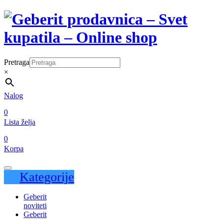
Pretraga
×
Nalog
0
Lista želja
0
Korpa
Kategorije
Geberit
noviteti
Geberit