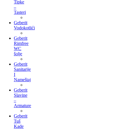
Tipke
–
Tasteri
Geberit
Vodokotlići
Geberit
Rimfree
WC
šolje
Geberit
Sanitarije
I
Nameštaj
Geberit
Slavine
–
Armature
Geberit
Tuš
Kade