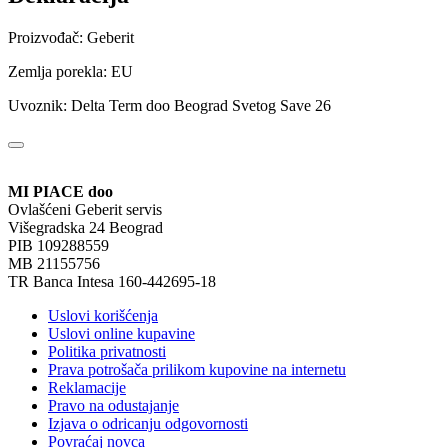
Proizvođač: Geberit
Zemlja porekla: EU
Uvoznik: Delta Term doo Beograd Svetog Save 26
MI PIACE doo
Ovlašćeni Geberit servis
Višegradska 24 Beograd
PIB 109288559
MB 21155756
TR Banca Intesa 160-442695-18
Uslovi korišćenja
Uslovi online kupavine
Politika privatnosti
Prava potrošača prilikom kupovine na internetu
Reklamacije
Pravo na odustajanje
Izjava o odricanju odgovornosti
Povraćaj novca