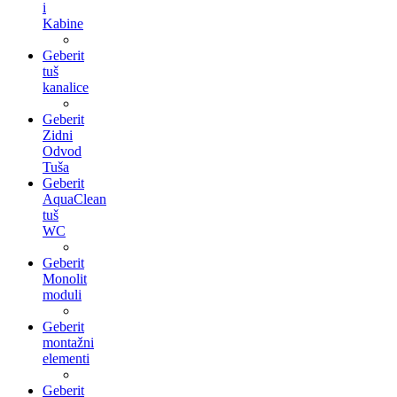
i
Kabine
Geberit
tuš
kanalice
Geberit
Zidni
Odvod
Tuša
Geberit
AquaClean
tuš
WC
Geberit
Monolit
moduli
Geberit
montažni
elementi
Geberit