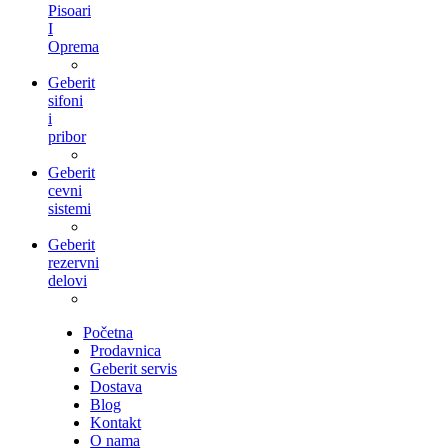
Pisoari
I
Oprema
Geberit
sifoni
i
pribor
Geberit
cevni
sistemi
Geberit
rezervni
delovi
Početna
Prodavnica
Geberit servis
Dostava
Blog
Kontakt
O nama