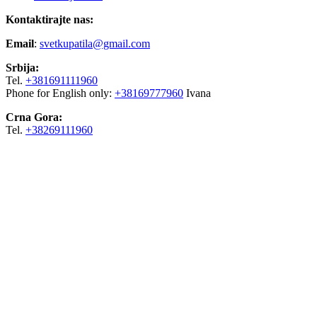
Kontaktirajte nas:
Email
:
svetkupatila@gmail.com
Srbija:
Tel.
+381691111960
Phone for English only:
+38169777960
Ivana
Crna Gora:
Tel.
+38269111960