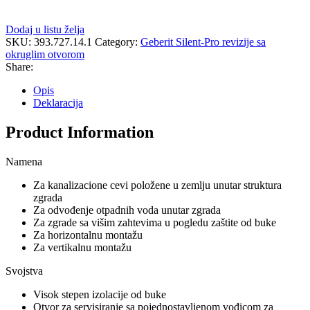
Dodaj u listu želja
SKU:
393.727.14.1
Category:
Geberit Silent-Pro revizije sa
okruglim otvorom
Share:
Opis
Deklaracija
Product Information
Namena
Za kanalizacione cevi položene u zemlju unutar struktura
zgrada
Za odvođenje otpadnih voda unutar zgrada
Za zgrade sa višim zahtevima u pogledu zaštite od buke
Za horizontalnu montažu
Za vertikalnu montažu
Svojstva
Visok stepen izolacije od buke
Otvor za servisiranje sa pojednostavljenom vođicom za