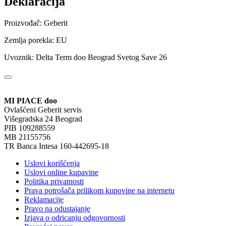
Deklaracija
Proizvođač: Geberit
Zemlja porekla: EU
Uvoznik: Delta Term doo Beograd Svetog Save 26
MI PIACE doo
Ovlašćeni Geberit servis
Višegradska 24 Beograd
PIB 109288559
MB 21155756
TR Banca Intesa 160-442695-18
Uslovi korišćenja
Uslovi online kupavine
Politika privatnosti
Prava potrošača prilikom kupovine na internetu
Reklamacije
Pravo na odustajanje
Izjava o odricanju odgovornosti