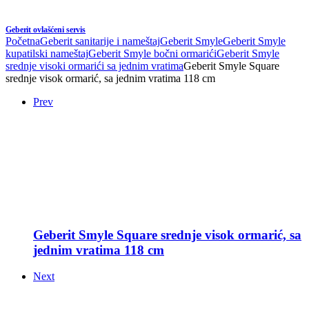
Geberit ovlašćeni servis
Početna
Geberit sanitarije i nameštaj
Geberit Smyle
Geberit Smyle
kupatilski nameštaj
Geberit Smyle bočni ormarići
Geberit Smyle
srednje visoki ormarići sa jednim vratima
Geberit Smyle Square
srednje visok ormarić, sa jednim vratima 118 cm
Prev
Geberit Smyle Square srednje visok ormarić, sa
jednim vratima 118 cm
Next