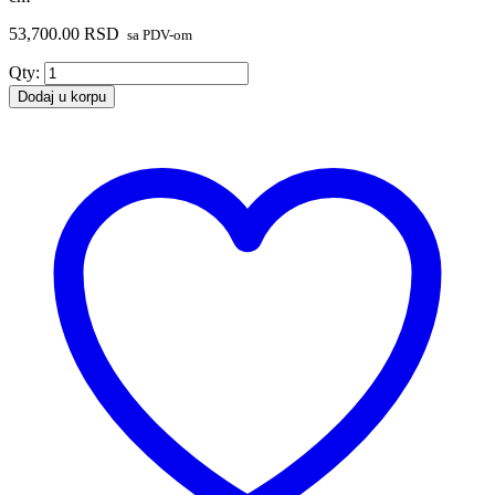
53,700.00
RSD
sa PDV-om
Geberit
Qty:
Smyle
Dodaj u korpu
Square
srednje
visok
ormarić,
sa
jednim
vratima
118
cm
količina