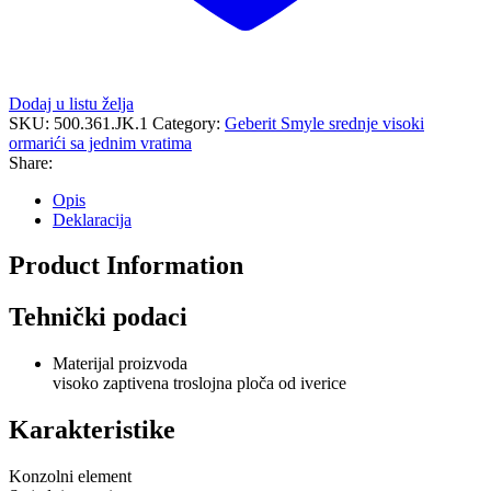
Dodaj u listu želja
SKU:
500.361.JK.1
Category:
Geberit Smyle srednje visoki
ormarići sa jednim vratima
Share:
Opis
Deklaracija
Product Information
Tehnički podaci
Materijal proizvoda
visoko zaptivena troslojna ploča od iverice
Karakteristike
Konzolni element