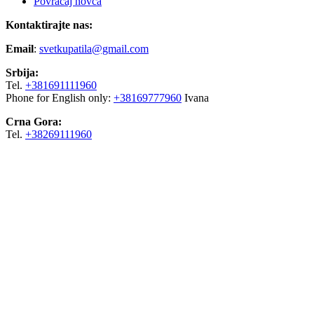
Povraćaj novca
Kontaktirajte nas:
Email
:
svetkupatila@gmail.com
Srbija:
Tel.
+381691111960
Phone for English only:
+38169777960
Ivana
Crna Gora:
Tel.
+38269111960