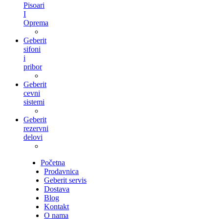
Pisoari
I
Oprema
Geberit
sifoni
i
pribor
Geberit
cevni
sistemi
Geberit
rezervni
delovi
Početna
Prodavnica
Geberit servis
Dostava
Blog
Kontakt
O nama