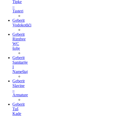
Tipke
–
Tasteri
Geberit
Vodokotlići
Geberit
Rimfree
WC
šolje
Geberit
Sanitarije
I
Nameštaj
Geberit
Slavine
–
Armature
Geberit
Tuš
Kade