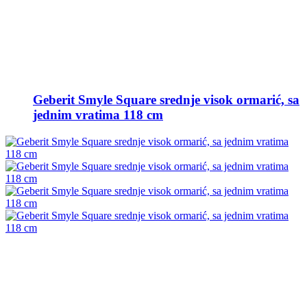
Geberit Smyle Square srednje visok ormarić, sa
jednim vratima 118 cm