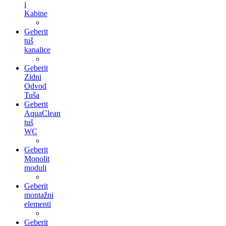
i
Kabine
Geberit
tuš
kanalice
Geberit
Zidni
Odvod
Tuša
Geberit
AquaClean
tuš
WC
Geberit
Monolit
moduli
Geberit
montažni
elementi
Geberit