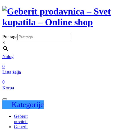
Pretraga
×
Nalog
0
Lista želja
0
Korpa
Kategorije
Geberit
noviteti
Geberit