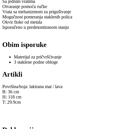
Sa jednim vratima
Otvaranje pomoću ručke
Vrata sa mehanizmom za prigušivanje
Mogučnost pomeranja staklenih polica
Okvir fioke od metala
Isporučeno u predmontiranom stanju
Obim isporuke
Materijal za pričvršćivanje
3 staklene podne obloge
Artikli
Površina/boja: lakirana mat / lava
B: 36 cm
H: 118 cm
T: 29.9cm