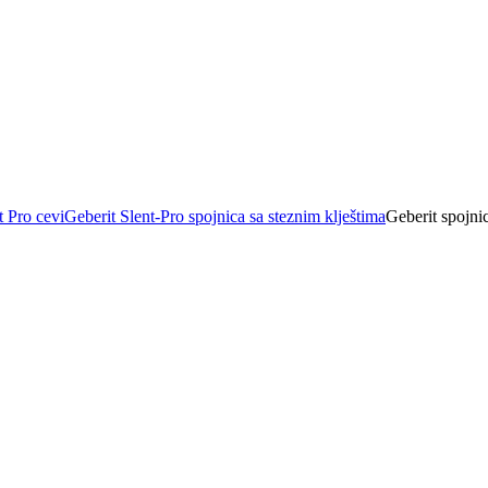
t Pro cevi
Geberit Slent-Pro spojnica sa steznim klještima
Geberit spojnic