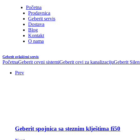
Početna
Prodavnica
Geberit servis
Dostava
Blog
Kontakt
O nama
Geberit ovlašćeni servis
Početna
Geberit cevni sistemi
Geberit cevi za kanalizaciju
Geberit Silen
Prev
Geberit spojnica sa steznim klještima fi50