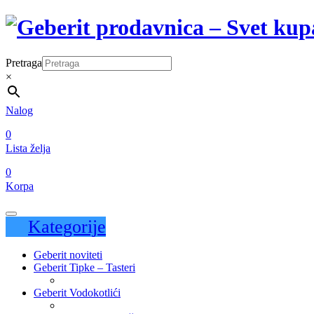
Pretraga
×
Nalog
0
Lista želja
0
Korpa
Kategorije
Geberit noviteti
Geberit Tipke – Tasteri
Geberit Vodokotlići