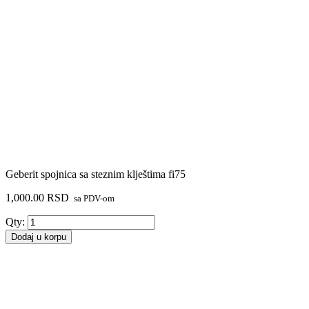
Geberit spojnica sa steznim klještima fi75
1,000.00
RSD
sa PDV-om
Geberit
Qty:
spojnica
Dodaj u korpu
sa
steznim
klještima
fi75
količina