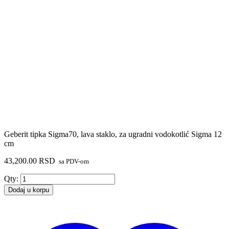
Geberit tipka Sigma70, lava staklo, za ugradni vodokotlić Sigma 12
cm
43,200.00
RSD
sa PDV-om
Geberit
Qty:
tipka
Dodaj u korpu
Sigma70,
lava
staklo,
za