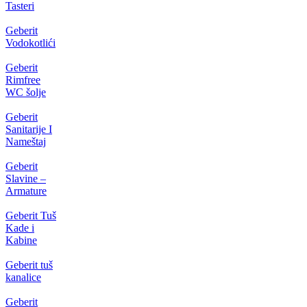
Tasteri
Geberit
Vodokotlići
Geberit
Rimfree
WC šolje
Geberit
Sanitarije I
Nameštaj
Geberit
Slavine –
Armature
Geberit Tuš
Kade i
Kabine
Geberit tuš
kanalice
Geberit