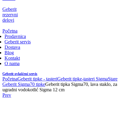
Geberit
rezervni
delovi
Početna
Prodavnica
Geberit servis
Dostava
Blog
Kontakt
O nama
Geberit ovlašćeni servis
Početna
Geberit tipke - tasteri
Geberit tipke-tasteri Sigma
Stare
Geberit Sigma70 tipke
Geberit tipka Sigma70, lava staklo, za
ugradni vodokotlić Sigma 12 cm
Prev