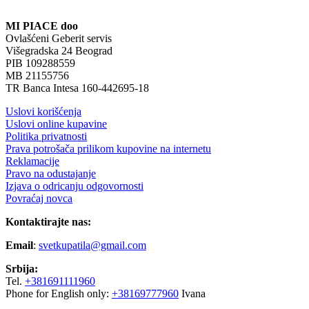
MI PIACE doo
Ovlašćeni Geberit servis
Višegradska 24 Beograd
PIB 109288559
MB 21155756
TR Banca Intesa 160-442695-18
Uslovi korišćenja
Uslovi online kupavine
Politika privatnosti
Prava potrošača prilikom kupovine na internetu
Reklamacije
Pravo na odustajanje
Izjava o odricanju odgovornosti
Povraćaj novca
Kontaktirajte nas:
Email
:
svetkupatila@gmail.com
Srbija:
Tel.
+381691111960
Phone for English only:
+38169777960
Ivana