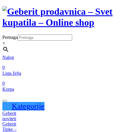
Pretraga
×
Nalog
0
Lista želja
0
Korpa
Kategorije
Geberit
noviteti
Geberit
Tipke –