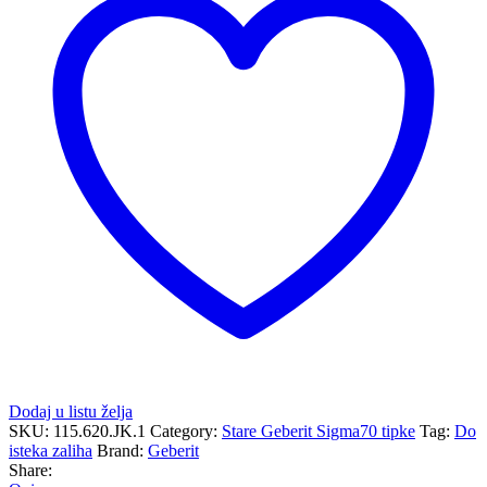
ugradni
vodokotlić
Sigma
12
cm
količina
Dodaj u listu želja
SKU:
115.620.JK.1
Category:
Stare Geberit Sigma70 tipke
Tag:
Do
isteka zaliha
Brand:
Geberit
Share: