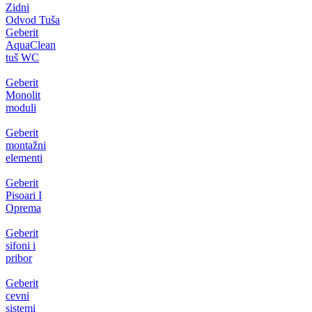
Zidni
Odvod Tuša
Geberit
AquaClean
tuš WC
Geberit
Monolit
moduli
Geberit
montažni
elementi
Geberit
Pisoari I
Oprema
Geberit
sifoni i
pribor
Geberit
cevni
sistemi